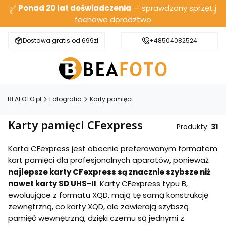
✅
Ponad 20 lat doświadczenia
— sprawdzony sprzęt i
fachowe doradztwo
Dostawa gratis od 699zł
Bezpieczna wysyłka
+48504082524
BEAFOTO.pl
Fotografia
Karty pamięci
Karty pamięci CFexpress
Produkty:
31
Karta CFexpress jest obecnie preferowanym formatem
kart pamięci dla profesjonalnych aparatów, ponieważ
najlepsze karty CFexpress są znacznie szybsze niż
nawet karty SD UHS-II
. Karty CFexpress typu B,
ewoluujące z formatu XQD, mają tę samą konstrukcję
zewnętrzną, co karty XQD, ale zawierają szybszą
pamięć wewnętrzną, dzięki czemu są jednymi z