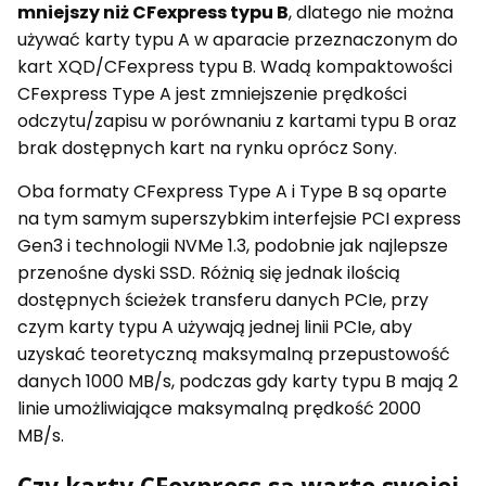
mniejszy niż CFexpress typu B
, dlatego nie można
używać karty typu A w aparacie przeznaczonym do
kart XQD/CFexpress typu B. Wadą kompaktowości
CFexpress Type A jest zmniejszenie prędkości
odczytu/zapisu w porównaniu z kartami typu B oraz
brak dostępnych kart na rynku oprócz Sony.
Oba formaty CFexpress Type A i Type B są oparte
na tym samym superszybkim interfejsie PCI express
Gen3 i technologii NVMe 1.3, podobnie jak najlepsze
przenośne dyski SSD. Różnią się jednak ilością
dostępnych ścieżek transferu danych PCIe, przy
czym karty typu A używają jednej linii PCIe, aby
uzyskać teoretyczną maksymalną przepustowość
danych 1000 MB/s, podczas gdy karty typu B mają 2
linie umożliwiające maksymalną prędkość 2000
MB/s.