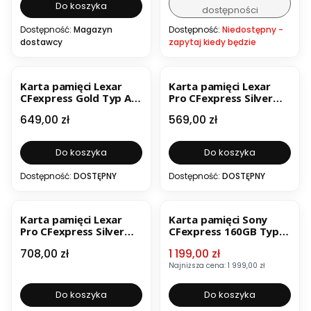
Do koszyka
dostępności
Dostępność:
Magazyn
Dostępność:
Niedostępny -
dostawcy
zapytaj kiedy będzie
BESTSELLER
Karta pamięci Lexar
Karta pamięci Lexar
CFexpress Gold Typ A
Pro CFexpress Silver
R900/W800 VPG400 80
R1750/W1300 128 GB
Cena
Cena
649,00 zł
569,00 zł
GB
Do koszyka
Do koszyka
Dostępność:
DOSTĘPNY
Dostępność:
DOSTĘPNY
BESTSELLER
OKAZJA
Karta pamięci Lexar
Karta pamięci Sony
Pro CFexpress Silver
CFexpress 160GB Type
R1750/W1300 256 GB
A 800MB/s
Cena
Cena promocyjna
708,00 zł
1 199,00 zł
Najniższa cena:
1 999,00 zł
Do koszyka
Do koszyka