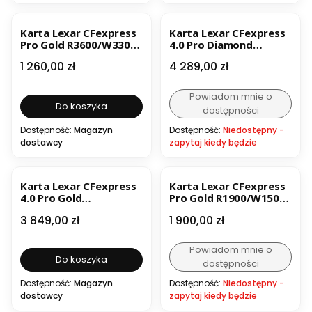
Karta Lexar CFexpress
Karta Lexar CFexpress
Pro Gold R3600/W3300
4.0 Pro Diamond
256GB
R3700/W3400 (VPG400)
Cena
Cena
1 260,00 zł
4 289,00 zł
1TB
Powiadom mnie o
Do koszyka
dostępności
Dostępność:
Magazyn
Dostępność:
Niedostępny -
dostawcy
zapytaj kiedy będzie
Karta Lexar CFexpress
Karta Lexar CFexpress
4.0 Pro Gold
Pro Gold R1900/W1500
R3600/W3300 2TB
2TB
Cena
Cena
3 849,00 zł
1 900,00 zł
Powiadom mnie o
Do koszyka
dostępności
Dostępność:
Magazyn
Dostępność:
Niedostępny -
dostawcy
zapytaj kiedy będzie