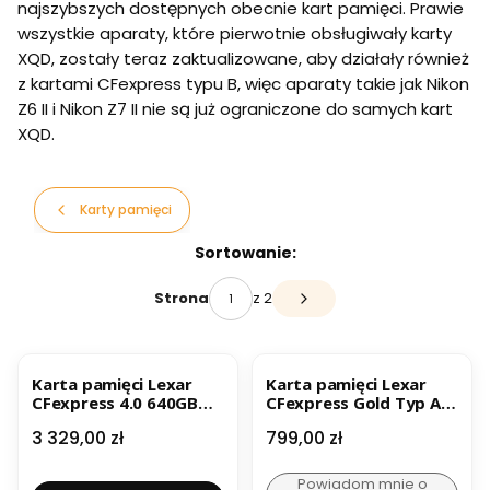
najszybszych dostępnych obecnie kart pamięci. Prawie
wszystkie aparaty, które pierwotnie obsługiwały karty
XQD, zostały teraz zaktualizowane, aby działały również
z kartami CFexpress typu B, więc aparaty takie jak Nikon
Z6 II i Nikon Z7 II nie są już ograniczone do samych kart
XQD.
Karty pamięci
Lista produktów
Sortowanie:
z 2
Strona
Następne produkty
BESTSELLER
Karta pamięci Lexar
Karta pamięci Lexar
CFexpress 4.0 640GB
CFexpress Gold Typ A
Type A (R1800/W1650)
160GB R900/W800
Cena
Cena
3 329,00 zł
799,00 zł
VPG400 160 GB
Powiadom mnie o