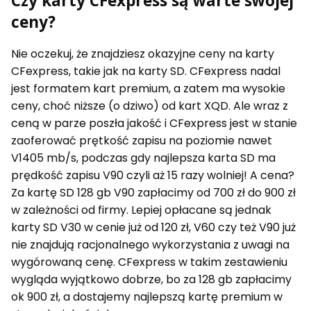
Czy karty CFexpress są warte swojej
ceny?
Nie oczekuj, że znajdziesz okazyjne ceny na karty
CFexpress, takie jak na karty SD. CFexpress nadal
jest formatem kart premium, a zatem ma wysokie
ceny, choć niższe (o dziwo) od kart XQD. Ale wraz z
ceną w parze poszła jakość i CFexpress jest w stanie
zaoferować prętkość zapisu na poziomie nawet
V1405 mb/s, podczas gdy najlepsza karta SD ma
prędkość zapisu V90 czyli aż 15 razy wolniej! A cena?
Za kartę SD 128 gb V90 zapłacimy od 700 zł do 900 zł
w zależności od firmy. Lepiej opłacane są jednak
karty SD V30 w cenie już od 120 zł, V60 czy też V90 już
nie znajdują racjonalnego wykorzystania z uwagi na
wygórowaną cenę. CFexpress w takim zestawieniu
wygląda wyjątkowo dobrze, bo za 128 gb zapłacimy
ok 900 zł, a dostajemy najlepszą kartę premium w