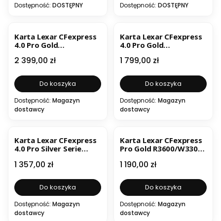
Dostępność:
DOSTĘPNY
Dostępność:
DOSTĘPNY
BESTSELLER
Karta Lexar CFexpress
Karta Lexar CFexpress
4.0 Pro Gold
4.0 Pro Gold
R3600/W3300 1TB
R3600/W3300 512GB
Cena
Cena
2 399,00 zł
1 799,00 zł
Do koszyka
Do koszyka
Dostępność:
Magazyn
Dostępność:
Magazyn
dostawcy
dostawcy
Karta Lexar CFexpress
Karta Lexar CFexpress
4.0 Pro Silver Serie
Pro Gold R3600/W3300
R3600/W3000/SW2600
128GB
Cena
Cena
1 357,00 zł
1 190,00 zł
512GB
Do koszyka
Do koszyka
Dostępność:
Magazyn
Dostępność:
Magazyn
dostawcy
dostawcy