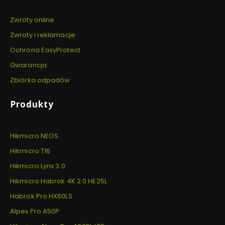
Zwroty online
Zwroty i reklamacje
Ochrona EasyProtect
Gwarancja
Zbiórka odpadów
Produkty
Hikmicro NEOS
Hikmicro T16
Hikmicro Lynx 3.0
Hikmicro Habrok 4K 2.0 HE25L
Habrok Pro HX60LS
Alpex Pro A50P