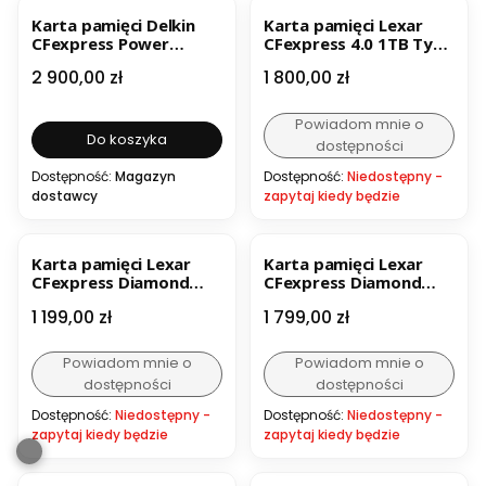
Karta pamięci Delkin
Karta pamięci Lexar
CFexpress Power
CFexpress 4.0 1TB Typ
R1730/W1540 512GB
A (R1800/W1650)
Cena
Cena
2 900,00 zł
1 800,00 zł
Powiadom mnie o
Do koszyka
dostępności
Dostępność:
Magazyn
Dostępność:
Niedostępny -
dostawcy
zapytaj kiedy będzie
Karta pamięci Lexar
Karta pamięci Lexar
CFexpress Diamond
CFexpress Diamond
Typ B R1900/W1700 128
Typ B R1900/W1700 256
Cena
Cena
1 199,00 zł
1 799,00 zł
GB
GB
Powiadom mnie o
Powiadom mnie o
dostępności
dostępności
Dostępność:
Niedostępny -
Dostępność:
Niedostępny -
zapytaj kiedy będzie
zapytaj kiedy będzie
OKAZJA
BESTSELLER