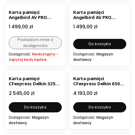
Karta pamięci
Karta pamięci
Angelbird AV PRO
Angelbird AV PRO
CFexpress SE 1TB
CFexpress SX 330 GB
Cena
Cena
1 499,00 zł
1 499,00 zł
Powiadom mnie o
Do koszyka
dostępności
Dostępność:
Niedostępny -
Dostępność:
Magazyn
zapytaj kiedy będzie
dostawcy
Karta pamięci
Karta pamięci
CFexpress Delkin 325
CFexpress Delkin 650GB
GB Black R1725/W1530
Black R1725/W1240
Cena
Cena
2 545,00 zł
4 193,00 zł
(V1530)
Do koszyka
Do koszyka
Dostępność:
Magazyn
Dostępność:
Magazyn
dostawcy
dostawcy