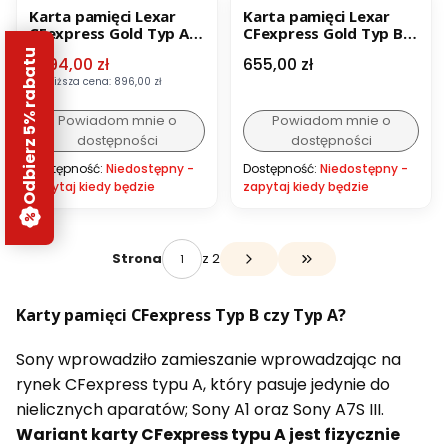
Karta pamięci Lexar
Karta pamięci Lexar
CFexpress Gold Typ A
CFexpress Gold Typ B
R900/W800 320 GB
R1750/W1500 128 GB
Odbierz 5% rabatu
Cena promocyjna
Cena
1 094,00 zł
655,00 zł
Najniższa cena:
896,00 zł
Powiadom mnie o
Powiadom mnie o
dostępności
dostępności
Dostępność:
Niedostępny -
Dostępność:
Niedostępny -
zapytaj kiedy będzie
zapytaj kiedy będzie
z 2
Strona
Przejdź do ostatniej s
Karty pamięci CFexpress Typ B czy Typ A?
Sony wprowadziło zamieszanie wprowadzając na
rynek CFexpress typu A, który pasuje jedynie do
nielicznych aparatów; Sony A1 oraz Sony A7S III.
Wariant karty CFexpress typu A jest fizycznie