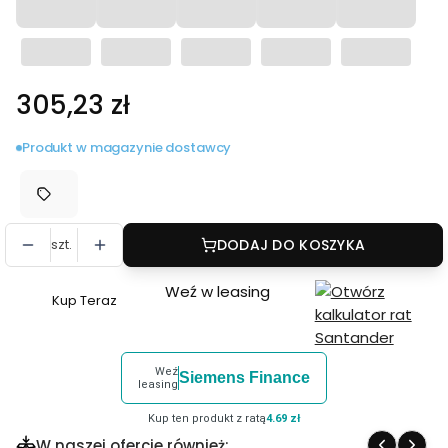
Cena
305,23 zł
Produkt w magazynie dostawcy
szt.
DODAJ DO KOSZYKA
Weź w leasing
Kup Teraz
Szybki
zakup
dla
Weź
Siemens Finance
produktu
leasing
Latarka
Kup ten produkt z ratą
4.69 zł
LED
W naszej ofercie również: