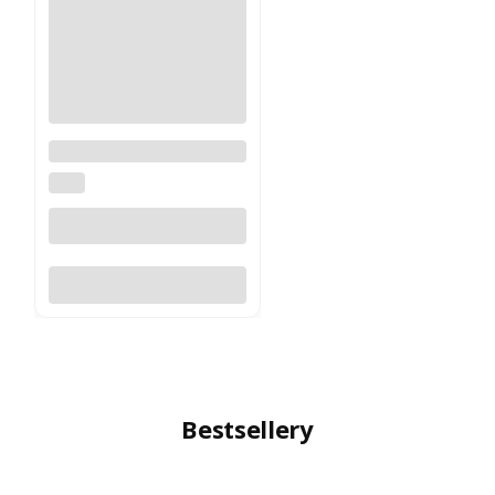
Latarka LED Fenix TK35R
FENIX
Do koszyka
Bestsellery