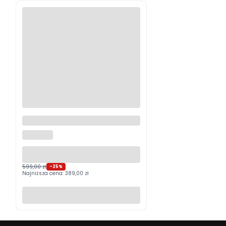
Logitech MX Master 4
Grafitowy PROMOCJA
LOGITECH
599,00 zł
-25%
Najniższa cena:
389,00 zł
Do koszyka