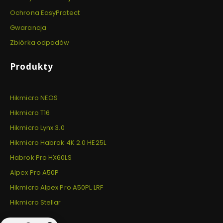
Ochrona EasyProtect
Gwarancja
Zbiórka odpadów
Produkty
Hikmicro NEOS
Hikmicro T16
Hikmicro Lynx 3.0
Hikmicro Habrok 4K 2.0 HE25L
Habrok Pro HX60LS
Alpex Pro A50P
Hikmicro Alpex Pro A50PL LRF
Hikmicro Stellar