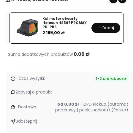
Fenix
LD30R
Kolimator otwarty
Holosun HS507 PROMAX
RD-PRS
Dodaj
Cena
2 199,00 zł
0.00 zł
Suma dodatkowych produktów:
Czas wysyłki:
1-2 dni robocze
Zapytaj o produkt
od 0,00 zł
- DPD Pickup (automat
Dostawa
paczkowy | punkt odbioru) (Polska)
Udostępnij