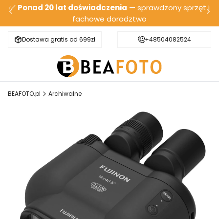
✅
Ponad 20 lat doświadczenia
— sprawdzony sprzęt i
fachowe doradztwo
Dostawa gratis od 699zł
Bezpieczna wysyłka
+48504082524
BEAFOTO.pl
Archiwalne