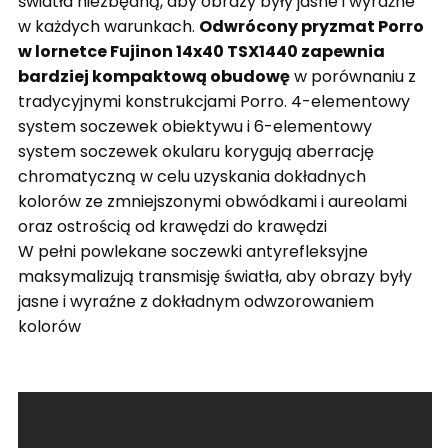
światła niezbędną, aby obrazy były jasne i wyraźne
w każdych warunkach.
Odwrócony pryzmat Porro
w lornetce Fujinon 14x40 TSX1440 zapewnia
bardziej kompaktową obudowę
w porównaniu z
tradycyjnymi konstrukcjami Porro.
4-elementowy
system soczewek obiektywu i 6-elementowy
system soczewek okularu korygują aberrację
chromatyczną w celu uzyskania dokładnych
kolorów ze zmniejszonymi obwódkami i aureolami
oraz ostrością od krawędzi do krawędzi
W pełni powlekane soczewki antyrefleksyjne
maksymalizują transmisję światła, aby obrazy były
jasne i wyraźne z dokładnym odwzorowaniem
kolorów