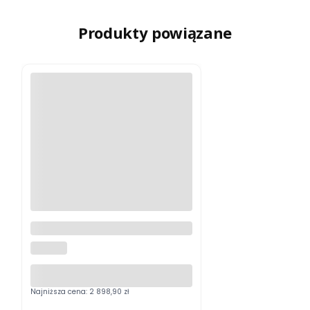
Produkty powiązane
Lornetka stabilizowana Fujinon
16x28 Techno-Stabi
FUJINON
Najniższa cena:
2 898,90 zł