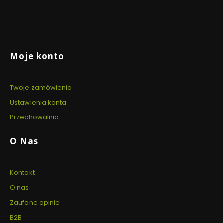
DARMOWA WYSYŁKA
WYSYŁKA TEGO SAMEGO
BEZP
DNIA
Dla zamówień powyżej 999 PLN
Dzięki 
Dla zamówień złożonych do
szyfro
14:00
Linki w stopce
Moje konto
Twoje zamówienia
Ustawienia konta
Przechowalnia
O Nas
Kontakt
O nas
Zaufane opinie
B2B