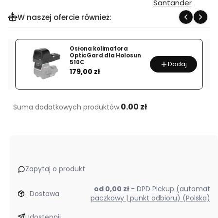
W naszej ofercie również:
Osłona kolimatora
OpticGard dla Holosun
510C
Dodaj
Cena
179,00 zł
0.00 zł
Suma dodatkowych produktów:
Zapytaj o produkt
od 0,00 zł
- DPD Pickup (automat
Dostawa
paczkowy | punkt odbioru) (Polska)
Udostępnij