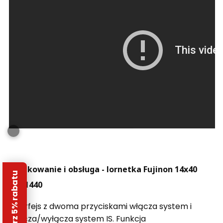
Użytkowanie i obsługa - lornetka Fujinon 14x40
Odbierz 5% rabatu
TSX1440
Interfejs z dwoma przyciskami włącza system i
włącza/wyłącza system IS.
Funkcja