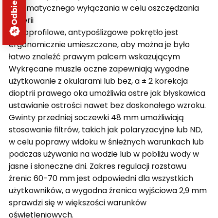
automatycznego wyłączania w celu oszczędzania
baterii
Niskoprofilowe, antypoślizgowe pokrętło jest
ergonomicznie umieszczone, aby można je było
łatwo znaleźć prawym palcem wskazującym
Wykręcane muszle oczne zapewniają wygodne
użytkowanie z okularami lub bez, a
± 2 korekcja
dioptrii prawego oka umożliwia ostre jak błyskawica
ustawianie ostrości nawet bez doskonałego wzroku.
Gwinty przedniej soczewki 48 mm umożliwiają
stosowanie filtrów, takich jak polaryzacyjne lub ND,
w celu poprawy widoku w śnieżnych warunkach lub
podczas używania na wodzie lub w pobliżu wody w
jasne i słoneczne dni.
Zakres regulacji rozstawu
źrenic 60-70 mm jest odpowiedni dla wszystkich
użytkowników, a w
ygodna źrenica wyjściowa 2,9 mm
sprawdzi się w większości warunków
oświetleniowych.