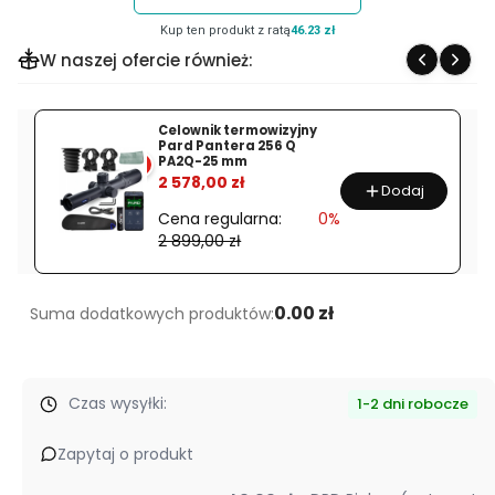
Luneta
Kup ten produkt z ratą
46.23 zł
celownicza
W naszej ofercie również:
Delta
Titanium
HD
Celownik termowizyjny
Pard Pantera 256 Q
2,5-
PA2Q-25 mm
%
15x56
2 578,00 zł
Dodaj
SF
Cena regularna:
0%
4A
2 899,00 zł
S
DO-
2453
0.00 zł
Suma dodatkowych produktów:
Czas wysyłki:
1-2 dni robocze
Zapytaj o produkt