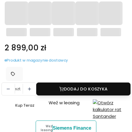
Cena
2 899,00 zł
Produkt w magazynie dostawcy
szt.
DODAJ DO KOSZYKA
Weź w leasing
Kup Teraz
Szybki
zakup
dla
Weź
Siemens Finance
produktu
leasing