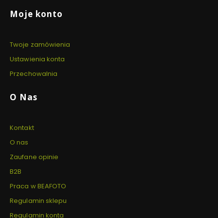
Linki w stopce
Moje konto
Twoje zamówienia
Ustawienia konta
Przechowalnia
O Nas
Kontakt
O nas
Zaufane opinie
B2B
Praca w BEAFOTO
Regulamin sklepu
Regulamin konta