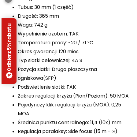
Tubus: 30 mm (1 część)
Długość: 365 mm
Waga: 742 g
Odbierz 5% rabatu
Wypełnienie azotem: TAK
Temperatura pracy: -20 / 71 °C
Okres gwarancji: 120 mies.
Typ siatki celowniczej: 4A S
Pozycja siatki: Druga płaszczyzna
ogniskowa(SFP)
Podświetlenie siatki: TAK
Zakres regulacji krzyża (Pion/Poziom): 50 MOA
Pojedynczy klik regulacji krzyża (MOA): 0,25
MOA
Średnica punktu centralnego: 11,4 (10x) mm
Regulacja paralaksy: Side focus (15 m - ∞)