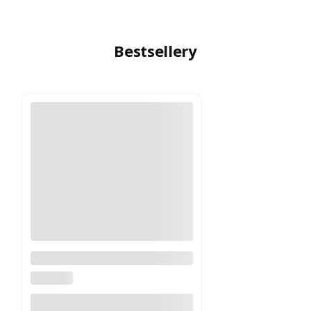
Bestsellery
Logitech MX Master 4
Grafitowy PROMOCJA
LOGITECH