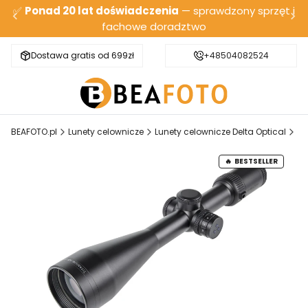
✅
Ponad 20 lat doświadczenia
— sprawdzony sprzęt i
fachowe doradztwo
Dostawa gratis od 699zł
Bezpieczna wysyłka
+48504082524
BEAFOTO.pl
Lunety celownicze
Lunety celownicze Delta Optical
Lu
BESTSELLER