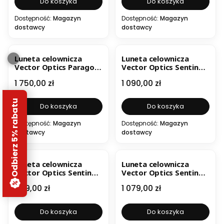
Do koszyka
Do koszyka
Dostępność:
Magazyn
Dostępność:
Magazyn
dostawcy
dostawcy
Luneta celownicza
Luneta celownicza
Vector Optics Paragon
Vector Optics Sentinel
4-20x50 Zero-Stop
4-16x44
Cena
Cena
1 750,00 zł
1 090,00 zł
Odbierz 5% rabatu
Do koszyka
Do koszyka
Dostępność:
Magazyn
Dostępność:
Magazyn
dostawcy
dostawcy
Luneta celownicza
Luneta celownicza
Vector Optics Sentinel
Vector Optics Sentinel
4-16x50 GenII
6-24x50 FFP
Cena
Cena
849,00 zł
1 079,00 zł
Do koszyka
Do koszyka