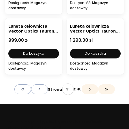
Dostępność:
Magazyn
Dostępność:
Magazyn
dostawcy
dostawcy
Luneta celownicza
Luneta celownicza
Vector Optics Tauron
Vector Optics Tauron
1-6x24 FFP LPVO SCFF-
4-16x44 HD HT
Cena
Cena
999,00 zł
1 290,00 zł
63
Do koszyka
Do koszyka
Dostępność:
Magazyn
Dostępność:
Magazyn
dostawcy
dostawcy
z 48
Strona
Wróć do pierwszej strony z produktami
Przejdź do o
Beafoto
– aparaty, obiektywy i optyka myśliwska:
zobacz więcej, uchwyć lepiej.