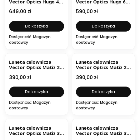
Vector Optics Hugo 4-
Vector Optics Hugo 6-
16x44GT SFP
24x50 SFP
Cena
Cena
649,00 zł
590,00 zł
Do koszyka
Do koszyka
Dostępność:
Magazyn
Dostępność:
Magazyn
dostawcy
dostawcy
Luneta celownicza
Luneta celownicza
Vector Optics Matiz 2-
Vector Optics Matiz 2-
7x32 MOA
7x32 SFP
Cena
Cena
390,00 zł
390,00 zł
Do koszyka
Do koszyka
Dostępność:
Magazyn
Dostępność:
Magazyn
dostawcy
dostawcy
Luneta celownicza
Luneta celownicza
Vector Optics Matiz 3-
Vector Optics Matiz 3-
9x40 SFP
9x50 Fiber SFP