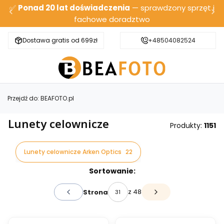
✅
Ponad 20 lat doświadczenia
— sprawdzony sprzęt i
fachowe doradztwo
Dostawa gratis od 699zł
Bezpieczna wysyłka
+48504082524
Przejdź do:
BEAFOTO.pl
Lunety celownicze
Produkty:
1151
Lunety celownicze Arken Optics
22
Lista produktów
Sortowanie:
z 48
Strona
Poprzednie produkty
Następne produkty
BESTSELLER