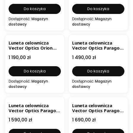
Do koszyka
Do koszyka
Dostępność:
Magazyn
Dostępność:
Magazyn
dostawcy
dostawcy
Luneta celownicza
Luneta celownicza
Vector Optics Orion
Vector Optics Paragon
Pro Max 6-24X50 FFP
3-15x44
Cena
Cena
1 190,00 zł
1 490,00 zł
HD
Do koszyka
Do koszyka
Dostępność:
Magazyn
Dostępność:
Magazyn
dostawcy
dostawcy
Luneta celownicza
Luneta celownicza
Vector Optics Paragon
Vector Optics Paragon
3-15x44 Zero-Stop
4-20x50
Cena
Cena
1 590,00 zł
1 690,00 zł