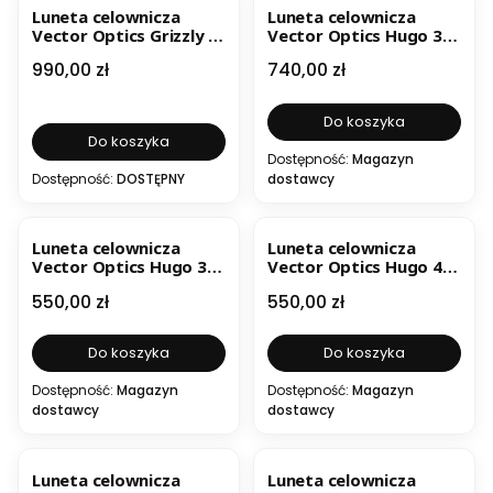
Luneta celownicza
Luneta celownicza
Vector Optics Grizzly 3-
Vector Optics Hugo 3-
18x56i HD Fiber Dot
12x40i Fiber Reticle
Cena
Cena
990,00 zł
740,00 zł
SCOL-67
Do koszyka
Do koszyka
Dostępność:
Magazyn
Dostępność:
DOSTĘPNY
dostawcy
Luneta celownicza
Luneta celownicza
Vector Optics Hugo 3-
Vector Optics Hugo 4-
12x44 SFP
16x44 SFP
Cena
Cena
550,00 zł
550,00 zł
Do koszyka
Do koszyka
Dostępność:
Magazyn
Dostępność:
Magazyn
dostawcy
dostawcy
Luneta celownicza
Luneta celownicza