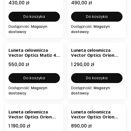
Cena
Cena
430,00 zł
490,00 zł
Do koszyka
Do koszyka
Dostępność:
Magazyn
Dostępność:
Magazyn
dostawcy
dostawcy
Luneta celownicza
Luneta celownicza
Vector Optics Matiz 4-
Vector Optics Orion
12x40 SFP
MAX 3-18x44 HD FFP
Cena
Cena
550,00 zł
1 290,00 zł
Do koszyka
Do koszyka
Dostępność:
Magazyn
Dostępność:
Magazyn
dostawcy
dostawcy
Luneta celownicza
Luneta celownicza
Vector Optics Orion
Vector Optics Orion
Pro MAX 4-16x44 HD
Pro Max 4-16x44 HD
Cena
Cena
1 190,00 zł
890,00 zł
SFP