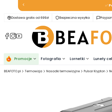
✅
P
Dostawa gratis od 699zł
Bezpieczna wysyłka
Przyja
(Otwiera
(Otwiera
(Otwiera
się
się
się
w
w
w
nowej
nowej
nowej
karcie)
karcie)
karcie)
Promocje
Fotografia
Lornetki
Lunety ce
BEAFOTO.pl
Termowizja
Nasadki termowizyjne
Pulsar Krypton
N