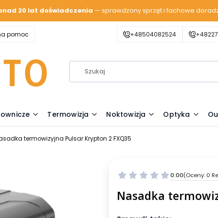
onad 20 lat doświadczenia
— sprawdzony sprzęt i fachowe dorad
zna pomoc
+48504082524
+48227
lownicze
Termowizja
Noktowizja
Optyka
Ou
asadka termowizyjna Pulsar Krypton 2 FXQ35
0.00
(Oceny: 0 Re
Nasadka termowiz