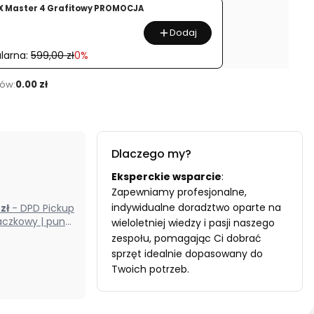
X Master 4 Grafitowy PROMOCJA
Dodaj
larna:
599,00 zł
0%
ów:
0.00 zł
Dlaczego my?
Eksperckie wsparcie
:
Zapewniamy profesjonalne,
indywidualne doradztwo oparte na
0 zł
- DPD Pickup
czkowy | punkt
wieloletniej wiedzy i pasji naszego
odbioru) (Polska)
zespołu, pomagając Ci dobrać
sprzęt idealnie dopasowany do
Twoich potrzeb.