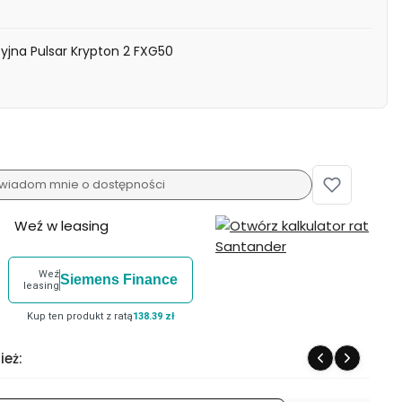
jna Pulsar Krypton 2 FXG50
wiadom mnie o dostępności
Weź w leasing
Weź
Siemens Finance
leasing
Kup ten produkt z ratą
138.39 zł
ież: