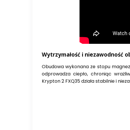
Wytrzymałość i niezawodność 
Obudowa wykonana ze stopu magnezu g
odprowadza ciepło, chroniąc wrażl
Krypton 2 FXQ35 działa stabilnie i n