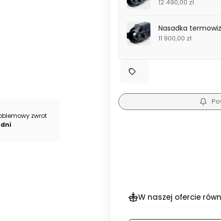
12 490,00 zł
Nasadka termowizy
11 900,00 zł
Po
oblemowy zwrot
 dni
W naszej ofercie równ