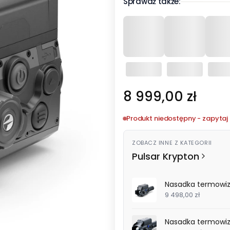
Sprawdź także:
Cena
8 999,00 zł
Produkt niedostępny - zapytaj 
ZOBACZ INNE Z KATEGORII
Pulsar Krypton
Nasadka termowizy
9 498,00 zł
Nasadka termowizy