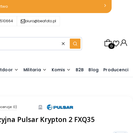
ztwo
510664
biuro@beafoto.pl
Produkty w k
Wyczyść
Szukaj
tdoor
Militaria
Komis
B2B
Blog
Producenci
cenzje: 0)
yjna Pulsar Krypton 2 FXQ35