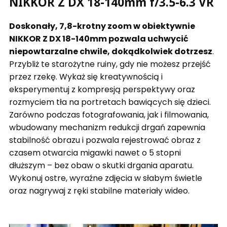
NIKKOR Z DX 18-140mm f/3.5-6.3 VR
Doskonały, 7,8-krotny zoom w obiektywnie
NIKKOR Z DX 18-140mm pozwala uchwycić
niepowtarzalne chwile, dokądkolwiek dotrzesz
.
Przybliż te starożytne ruiny, gdy nie możesz przejść
przez rzekę. Wykaż się kreatywnością i
eksperymentuj z kompresją perspektywy oraz
rozmyciem tła na portretach bawiących się dzieci.
Zarówno podczas fotografowania, jak i filmowania,
wbudowany mechanizm redukcji drgań zapewnia
stabilność obrazu i pozwala rejestrować obraz z
czasem otwarcia migawki nawet o 5 stopni
dłuższym – bez obaw o skutki drgania aparatu.
Wykonuj ostre, wyraźne zdjęcia w słabym świetle
oraz nagrywaj z ręki stabilne materiały wideo.