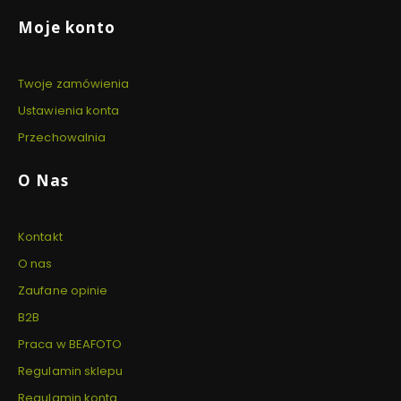
Linki w stopce
Moje konto
Twoje zamówienia
Ustawienia konta
Przechowalnia
O Nas
Kontakt
O nas
Zaufane opinie
B2B
Praca w BEAFOTO
Regulamin sklepu
Regulamin konta