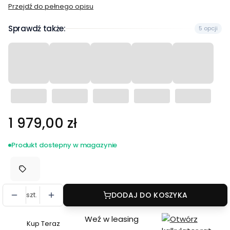
Przejdź do pełnego opisu
Sprawdź także:
5 opcji
Cena
1 979,00 zł
Produkt dostepny w magazynie
szt.
DODAJ DO KOSZYKA
Weź w leasing
Kup Teraz
Szybki