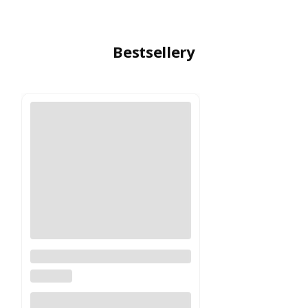
Bestsellery
Logitech MX Master 4
Grafitowy PROMOCJA
LOGITECH