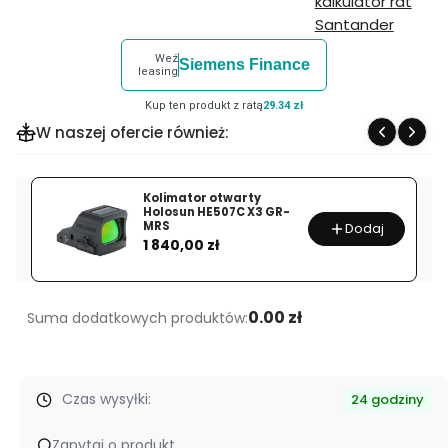
zakup
dla
Weź
Siemens Finance
produktu
leasing
Nikon
Kup ten produkt z ratą
29.34 zł
NIKKOR
W naszej ofercie również:
Z
DX
18-
Kolimator otwarty
Holosun HE507C X3 GR-
140mm
MRS
Dodaj
Cena
f/3.5-
1 840,00 zł
6.3
VR
+
0.00 zł
Suma dodatkowych produktów:
FILTR
UV
62
Czas wysyłki:
24 godziny
mm
GRATIS
Zapytaj o produkt