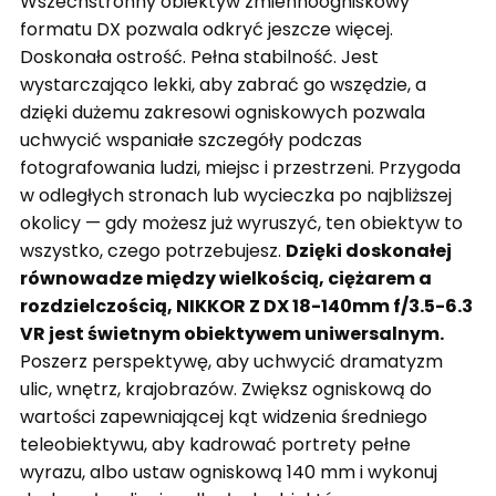
Wszechstronny obiektyw zmiennoogniskowy
formatu DX pozwala odkryć jeszcze więcej.
Doskonała ostrość. Pełna stabilność. Jest
wystarczająco lekki, aby zabrać go wszędzie, a
dzięki dużemu zakresowi ogniskowych pozwala
uchwycić wspaniałe szczegóły podczas
fotografowania ludzi, miejsc i przestrzeni. Przygoda
w odległych stronach lub wycieczka po najbliższej
okolicy — gdy możesz już wyruszyć, ten obiektyw to
wszystko, czego potrzebujesz.
Dzięki doskonałej
równowadze między wielkością, ciężarem a
rozdzielczością, NIKKOR Z DX 18-140mm f/3.5-6.3
VR jest świetnym obiektywem uniwersalnym.
Poszerz perspektywę, aby uchwycić dramatyzm
ulic, wnętrz, krajobrazów. Zwiększ ogniskową do
wartości zapewniającej kąt widzenia średniego
teleobiektywu, aby kadrować portrety pełne
wyrazu, albo ustaw ogniskową 140 mm i wykonuj