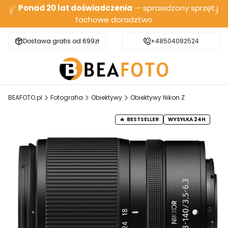
✅
Ponad 20 lat doświadczenia
— sprawdzony sprzęt i
fachowe doradztwo
Dostawa gratis od 699zł
Bezpieczna wysyłka
+48504082524
BEAFOTO.pl
Fotografia
Obiektywy
Obiektywy Nikon Z
BESTSELLER
WYSYŁKA 24H