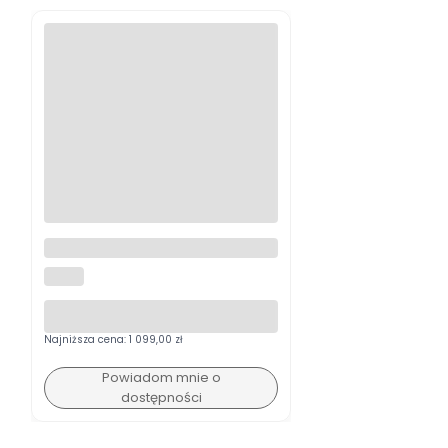
Nikon Nikkor Z DX 50-250mm
f/4.5-6.3 VR
NIKON
Najniższa cena:
1 099,00 zł
Powiadom mnie o
dostępności