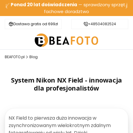
✅
Ponad 20 lat doświadczenia
— sprawdzony sprzęt i
fachowe doradztwo
Dostawa gratis od 699zł
Bezpieczna wysyłka
+48504082524
BEAFOTO.pl
Blog
System Nikon NX Field - innowacja
dla profesjonalistów
NX Field to pierwsza duża innowacja w
zsynchronizowanym wielokrotnym zdalnym
fotografowaniu od wielu lat. Dzięki