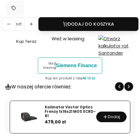
szt.
DODAJ DO KOSZYKA
Weź w leasing
Kup Teraz
Szybki
zakup
dla
Weź
Siemens Finance
produktu
leasing
Kolimator
Kup ten produkt z ratą
46.12 zł
termowizyjny
W naszej ofercie również:
Noxar
Vizar
C2
Kolimator Vector Optics
Frenzy 1x16x21 MOS SCRD-
81
Dodaj
Cena
479,00 zł