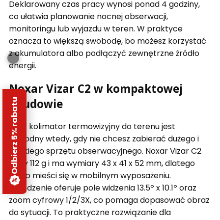
Deklarowany czas pracy wynosi ponad 4 godziny,
co ułatwia planowanie nocnej obserwacji,
monitoringu lub wyjazdu w teren. W praktyce
oznacza to większą swobodę, bo możesz korzystać
z akumulatora albo podłączyć zewnętrzne źródło
energii.
Noxar Vizar C2 w kompaktowej
obudowie
Odbierz 5% rabatu
Mały kolimator termowizyjny do terenu jest
wygodny wtedy, gdy nie chcesz zabierać dużego i
ciężkiego sprzętu obserwacyjnego. Noxar Vizar C2
waży 112 g i ma wymiary 43 x 41 x 52 mm, dlatego
łatwo mieści się w mobilnym wyposażeniu.
Urządzenie oferuje pole widzenia 13.5º x 10.1º oraz
zoom cyfrowy 1/2/3X, co pomaga dopasować obraz
do sytuacji. To praktyczne rozwiązanie dla