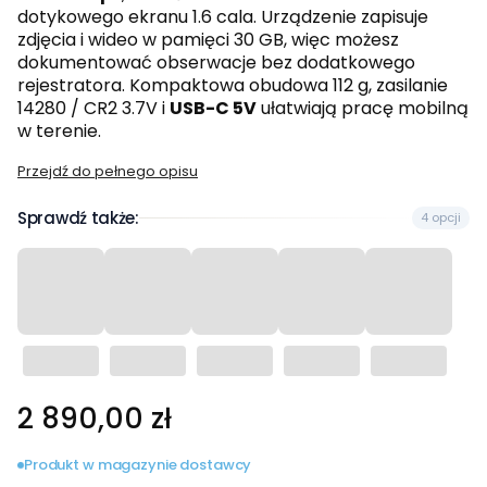
dotykowego ekranu 1.6 cala. Urządzenie zapisuje
zdjęcia i wideo w pamięci 30 GB, więc możesz
dokumentować obserwacje bez dodatkowego
rejestratora. Kompaktowa obudowa 112 g, zasilanie
14280 / CR2 3.7V i
USB-C 5V
ułatwiają pracę mobilną
w terenie.
Przejdź do pełnego opisu
Sprawdź także:
4 opcji
Cena
2 890,00 zł
Produkt w magazynie dostawcy