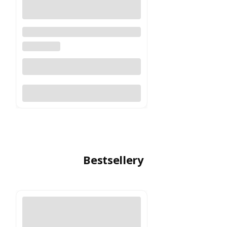
Bateria Panasonic CR2 Ultra
Lithium 3V
PANASONIC
Do koszyka
Bestsellery