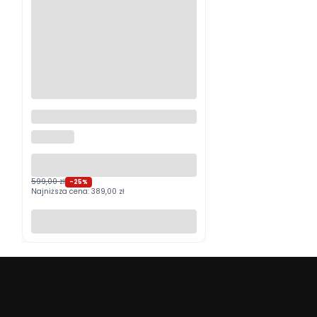
Logitech MX Master 4
Grafitowy PROMOCJA
LOGITECH
599,00 zł
-25%
Najniższa cena:
389,00 zł
Do koszyka
Beafoto
– aparaty, obiektywy i optyka myśliwska: