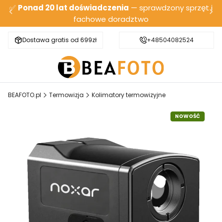
✅
Ponad 20 lat doświadczenia
— sprawdzony sprzęt i
fachowe doradztwo
Dostawa gratis od 699zł
Bezpieczna wysyłka
+48504082524
BEAFOTO.pl
Termowizja
Kolimatory termowizyjne
NOWOŚĆ