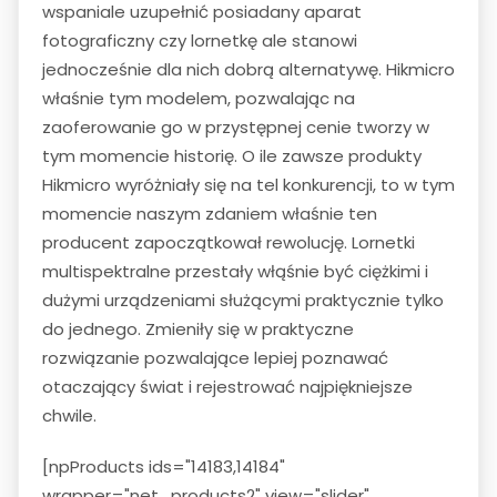
wspaniale uzupełnić posiadany aparat
fotograficzny czy lornetkę ale stanowi
jednocześnie dla nich dobrą alternatywę. Hikmicro
właśnie tym modelem, pozwalając na
zaoferowanie go w przystępnej cenie tworzy w
tym momencie historię. O ile zawsze produkty
Hikmicro wyróżniały się na tel konkurencji, to w tym
momencie naszym zdaniem właśnie ten
producent zapoczątkował rewolucję. Lornetki
multispektralne przestały włąśnie być ciężkimi i
dużymi urządzeniami służącymi praktycznie tylko
do jednego. Zmieniły się w praktyczne
rozwiązanie pozwalające lepiej poznawać
otaczający świat i rejestrować najpiękniejsze
chwile.
[npProducts ids="14183,14184"
wrapper="net_products2" view="slider"