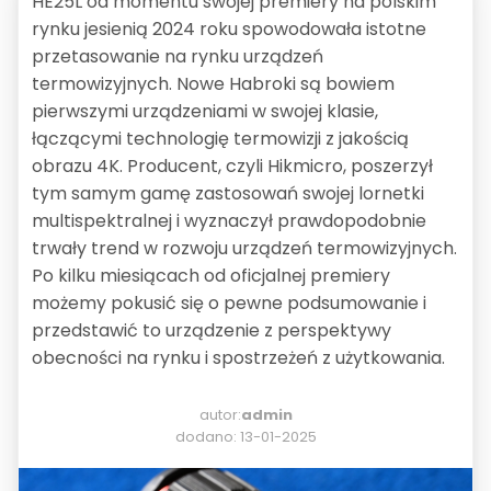
HE25L od momentu swojej premiery na polskim
rynku jesienią 2024 roku spowodowała istotne
przetasowanie na rynku urządzeń
termowizyjnych. Nowe Habroki są bowiem
pierwszymi urządzeniami w swojej klasie,
łączącymi technologię termowizji z jakością
obrazu 4K. Producent, czyli Hikmicro, poszerzył
tym samym gamę zastosowań swojej lornetki
multispektralnej i wyznaczył prawdopodobnie
trwały trend w rozwoju urządzeń termowizyjnych.
Po kilku miesiącach od oficjalnej premiery
możemy pokusić się o pewne podsumowanie i
przedstawić to urządzenie z perspektywy
obecności na rynku i spostrzeżeń z użytkowania.
autor:
admin
dodano: 13-01-2025