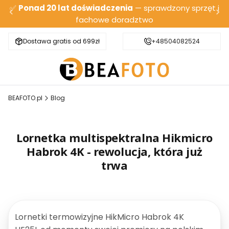
✅
Ponad 20 lat doświadczenia
— sprawdzony sprzęt i
fachowe doradztwo
Dostawa gratis od 699zł
Bezpieczna wysyłka
+48504082524
BEAFOTO.pl
Blog
Lornetka multispektralna Hikmicro
Habrok 4K - rewolucja, która już
trwa
Lornetki termowizyjne HikMicro Habrok 4K