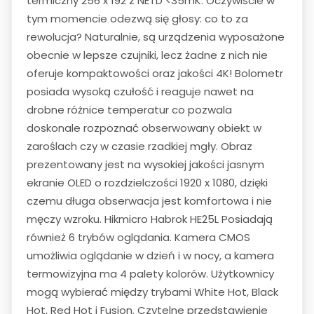
termiczny 256 x 192 z NETD <35mK. Oczywiście w
tym momencie odezwą się głosy: co to za
rewolucja? Naturalnie, są urządzenia wyposażone
obecnie w lepsze czujniki, lecz żadne z nich nie
oferuje kompaktowości oraz jakości 4K! Bolometr
posiada wysoką czułość i reaguje nawet na
drobne różnice temperatur co pozwala
doskonale rozpoznać obserwowany obiekt w
zaroślach czy w czasie rzadkiej mgły. Obraz
prezentowany jest na wysokiej jakości jasnym
ekranie OLED o rozdzielczości 1920 x 1080, dzięki
czemu długa obserwacja jest komfortowa i nie
męczy wzroku. Hikmicro Habrok HE25L Posiadają
również 6 trybów oglądania. Kamera CMOS
umożliwia oglądanie w dzień i w nocy, a kamera
termowizyjna ma 4 palety kolorów. Użytkownicy
mogą wybierać między trybami White Hot, Black
Hot, Red Hot i Fusion. Czytelne przedstawienie