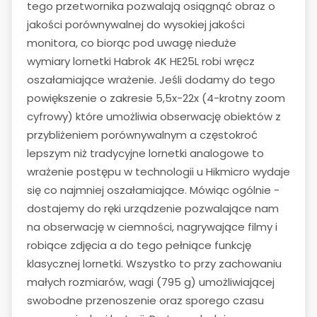
tego przetwornika pozwalają osiągnąć obraz o
jakości porównywalnej do wysokiej jakości
monitora, co biorąc pod uwagę nieduże
wymiary lornetki Habrok 4K HE25L robi wręcz
oszałamiające wrażenie. Jeśli dodamy do tego
powiększenie o zakresie 5,5x-22x (4-krotny zoom
cyfrowy) które umożliwia obserwację obiektów z
przybliżeniem porównywalnym a częstokroć
lepszym niż tradycyjne lornetki analogowe to
wrażenie postępu w technologii u Hikmicro wydaje
się co najmniej oszałamiające. Mówiąc ogólnie -
dostajemy do ręki urządzenie pozwalające nam
na obserwację w ciemności, nagrywające filmy i
robiące zdjęcia a do tego pełniące funkcję
klasycznej lornetki. Wszystko to przy zachowaniu
małych rozmiarów, wagi (795 g) umożliwiającej
swobodne przenoszenie oraz sporego czasu