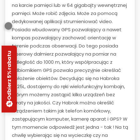
na karcie pamięci lub w 64 gigabajty wewnętrznej
pamięci. Może robić zdjęcia. Może za pomocą
dedykowanej aplikacji strumieniować video.
Posiada wbudowany GPS pozwalający a nawet
kompas pozwalający zachować orientację w
terenie podczas obserwacji. Do tego posiada
laserowy dalmierz pozwalający na pomiar na
Odbierz 5% rabatu
odległość do 1000 m, który współpracując z
odbiornikiem GPS pozwala precyzyjnie określać
położenie obiektów. Decydując się na Habroka
HE25L, dostajemy do ręki wielofunkcyjny kombajn,
którym możemy zastąpić kilka urządzeń bez
straty na jakości. Czy Habrok można określić
urządzeniem takim jak telefon komórkowy,
zastępującym komputer, kamerę aparat i GPS? W
tym momencie odpowiedź jest jedna - tak ! Na tą
chwilę wybierając się na wycieczkę czy na