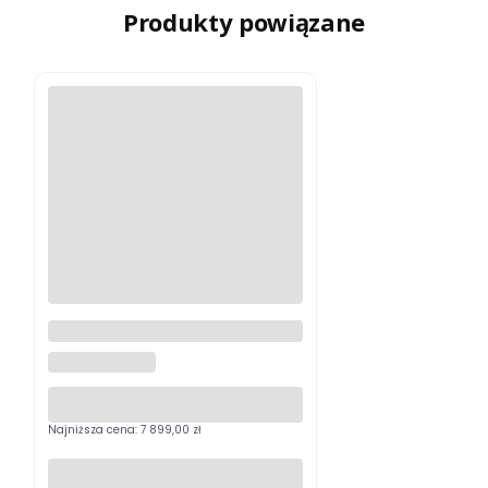
Produkty powiązane
Lornetka Vortex Razor UHD
18x56
VORTEX OPTICS
Najniższa cena:
7 899,00 zł
Do koszyka