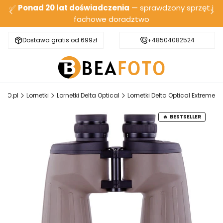
✅
Ponad 20 lat doświadczenia
— sprawdzony sprzęt i
fachowe doradztwo
Dostawa gratis od 699zł
Bezpieczna wysyłka
+48504082524
OTO.pl
Lornetki
Lornetki Delta Optical
Lornetki Delta Optical Extreme
BESTSELLER