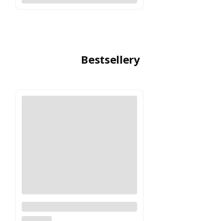
Bestsellery
Logitech MX Master 4
Grafitowy PROMOCJA
LOGITECH