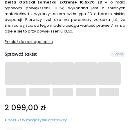
Delta Optical Lornetka Extreme 10,5x70 ED -
o mało
typowym powiększeniu 10,5x, wykonana jest z solidnych
materiałów i z wykorzystaniem szkła typu ED o bardzo niskiej
dyspersji. Pierwszy rzut oka na parametry zdradza już, że
źrenica wyjściowa tego modelu osiąga wartość prawie 7 mm, a
dzieje się to przy powiększeniu 10,5x.
Przejdź do pełnego opisu
Sprawdź także:
5 opcji
Cena
2 099,00 zł
Produkt w magazynie dostawcy