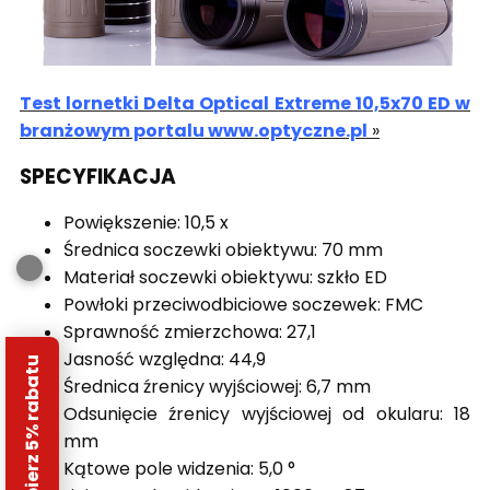
Test lornetki Delta Optical Extreme 10,5x70 ED w
branżowym portalu www.optyczne.pl
»
SPECYFIKACJA
Powiększenie: 10,5 x
Średnica soczewki obiektywu: 70 mm
Materiał soczewki obiektywu: szkło ED
Powłoki przeciwodbiciowe soczewek: FMC
Sprawność zmierzchowa: 27,1
Jasność względna: 44,9
Odbierz 5% rabatu
Średnica źrenicy wyjściowej: 6,7 mm
Odsunięcie źrenicy wyjściowej od okularu: 18
mm
Kątowe pole widzenia: 5,0 °