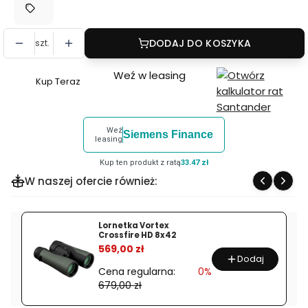
szt.
DODAJ DO KOSZYKA
Weź w leasing
Kup Teraz
Szybki
zakup
dla
Weź
Siemens Finance
produktu
leasing
Delta
Kup ten produkt z ratą
33.47 zł
Optical
W naszej ofercie również:
Lornetka
Extreme
10,5x70
Lornetka Vortex
Crossfire HD 8x42
ED
%
569,00 zł
DO-
Dodaj
1602
Cena regularna:
0%
679,00 zł