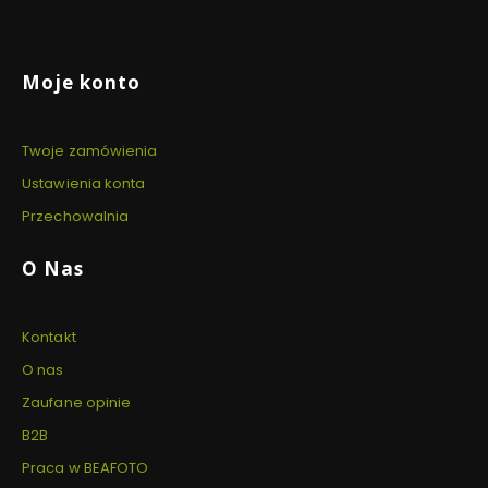
Dla zamówień złożonych do
szyfro
14:00
Linki w stopce
Moje konto
Twoje zamówienia
Ustawienia konta
Przechowalnia
O Nas
Kontakt
O nas
Zaufane opinie
B2B
Praca w BEAFOTO