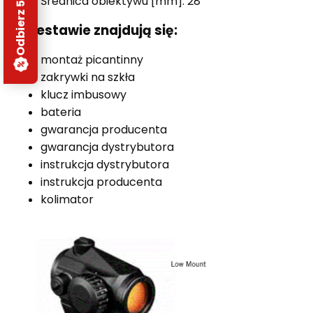
Odbierz 5% rabatu
Średnica obiektywu [mm]: 28
W zestawie znajdują się:
montaż picantinny
zakrywki na szkła
klucz imbusowy
bateria
gwarancja producenta
gwarancja dystrybutora
instrukcja dystrybutora
instrukcja producenta
kolimator