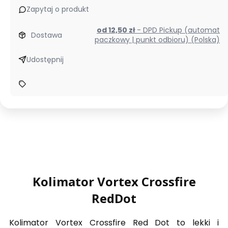
Zapytaj o produkt
od 12,50 zł
- DPD Pickup (automat
Dostawa
paczkowy | punkt odbioru) (Polska)
Udostępnij
Kolimator Vortex Crossfire
RedDot
Kolimator Vortex Crossfire Red Dot to lekki i