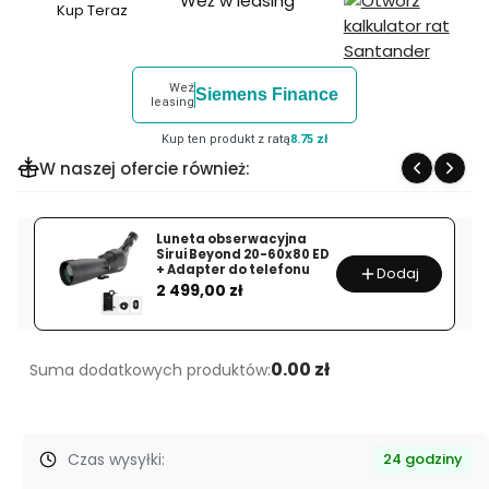
Weź w leasing
Kup Teraz
Szybki
zakup
dla
Weź
Siemens Finance
produktu
leasing
Kolimator
Kup ten produkt z ratą
8.75 zł
Vortex
W naszej ofercie również:
Crossfire
Red
Dot
Luneta obserwacyjna
Sirui Beyond 20-60x80 ED
PROMOCJA
+ Adapter do telefonu
Dodaj
Cena
WEEKENDOWA
2 499,00 zł
0.00 zł
Suma dodatkowych produktów:
Czas wysyłki:
24 godziny