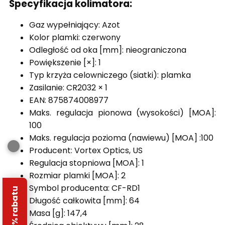
Specyfikacja kolimatora:
Gaz wypełniający: Azot
Kolor plamki: czerwony
Odległość od oka [mm]: nieograniczona
Powiększenie [×]: 1
Typ krzyża celowniczego (siatki): plamka
Zasilanie: CR2032 × 1
EAN: 875874008977
Maks. regulacja pionowa (wysokości) [MOA]:
100
Maks. regulacja pozioma (nawiewu) [MOA] :100
Producent: Vortex Optics, US
Regulacja stopniowa [MOA]: 1
Rozmiar plamki [MOA]: 2
Symbol producenta: CF-RD1
Długość całkowita [mm]: 64
Masa [g]: 147,4