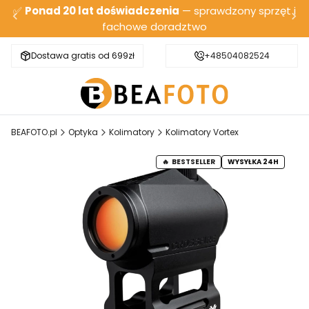
✅
Ponad 20 lat doświadczenia
— sprawdzony sprzęt i
fachowe doradztwo
Dostawa gratis od 699zł
Bezpieczna wysyłka
+48504082524
BEAFOTO.pl
Optyka
Kolimatory
Kolimatory Vortex
BESTSELLER
WYSYŁKA 24H