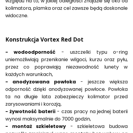
względu na to, w jakiej odległości znajdzie się oko od
kolimatora, plamka oraz cel zawsze będą doskonale
widoczne.
Konstrukcja V
ortex Red Dot
- wodoodporność
- uszczelki typu o-ring
uniemożliwiają przenikanie wilgoci, kurzu oraz pyłu,
przez co poprawiają niezawodność lunety w
każdych warunkach,
- anodyzowana powłoka
- jeszcze większa
odporność dzięki anodyzowanej powłoce. Powłoka
ta na długie lata zabezpieczy kolimator przed
zarysowaniami i korozją,
- żywotność baterii
- czas pracy na jednej baterii
wynosi maksymalnie do 7000 godzin,
- montaż szkieletowy
- szkieletowa budowa