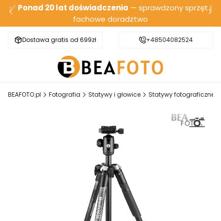
✅
Ponad 20 lat doświadczenia
— sprawdzony sprzęt i
fachowe doradztwo
Dostawa gratis od 699zł
Bezpieczna wysyłka
+48504082524
BEAFOTO.pl
Fotografia
Statywy i głowice
Statywy fotograficzne