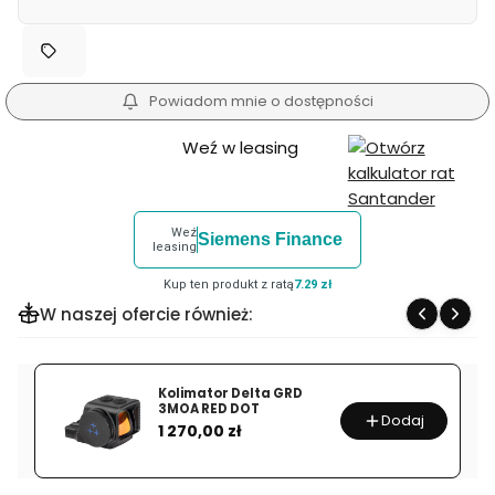
MMELMIIA5BK
BH z głowicą kulow
+ pokrowiec
czerwony
Powiadom mnie o dostępności
Weź w leasing
Weź
Siemens Finance
leasing
Kup ten produkt z ratą
7.29 zł
W naszej ofercie również:
Kolimator Delta GRD
3MOA RED DOT
Dodaj
Cena
1 270,00 zł