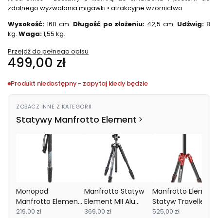
zdalnego wyzwalania migawki • atrakcyjne wzornictwo
Wysokość:
160 cm.
Długość po złożeniu:
42,5 cm.
Udźwig:
8
kg.
Waga:
1,55 kg.
Przejdź do pełnego opisu
Cena
499,00 zł
Produkt niedostępny - zapytaj kiedy będzie
ZOBACZ INNE Z KATEGORII
Statywy Manfrotto Element
Monopod
Manfrotto Statyw
Manfrotto Element
Manfrotto Element
Element MII Alu
Statyw Traveller
MII Alu czarny
219,00 zł
czarny
369,00 zł
Small MKELES5RD-
525,00 zł