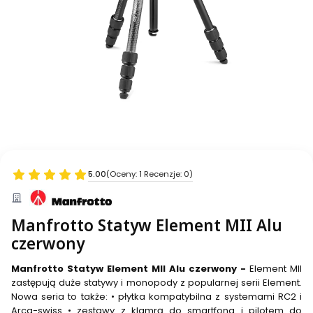
5.00
(Oceny: 1 Recenzje: 0)
Manfrotto Statyw Element MII Alu
czerwony
Manfrotto Statyw Element MII Alu czerwony -
Element MII
zastępują duże statywy i monopody z popularnej serii Element.
Nowa seria to także: • płytka kompatybilna z systemami RC2 i
Arca-swiss • zestawy z klamrą do smartfona i pilotem do