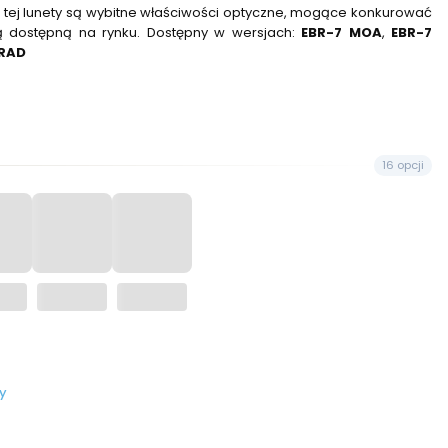
ą tej lunety są wybitne właściwości optyczne, mogące konkurować
ą dostępną na rynku. Dostępny w wersjach:
EBR-7 MOA
,
EBR-7
MRAD
16 opcji
y