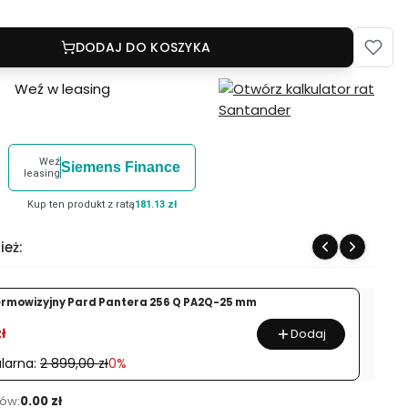
DODAJ DO KOSZYKA
Weź w leasing
Weź
Siemens Finance
leasing
Kup ten produkt z ratą
181.13 zł
ież:
ermowizyjny Pard Pantera 256 Q PA2Q-25 mm
ł
Dodaj
larna:
2 899,00 zł
0%
ów:
0.00 zł