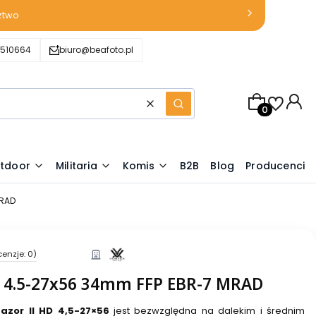
ztwo
510664
biuro@beafoto.pl
Produkty w k
Wyczyść
Szukaj
tdoor
Militaria
Komis
B2B
Blog
Producenci
MRAD
cenzje: 0)
D 4.5-27x56 34mm FFP EBR-7 MRAD
azor II HD 4,5-27×56
jest bezwzględna na dalekim i średnim