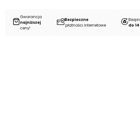
Gwarancja
Bezpieczne
Bezpr
najniższej
płatności internetowe
do 14
ceny!