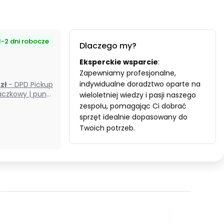
1-2 dni robocze
Dlaczego my?
Eksperckie wsparcie
:
Zapewniamy profesjonalne,
indywidualne doradztwo oparte na
0 zł
- DPD Pickup
czkowy | punkt
wieloletniej wiedzy i pasji naszego
odbioru) (Polska)
zespołu, pomagając Ci dobrać
sprzęt idealnie dopasowany do
Twoich potrzeb.