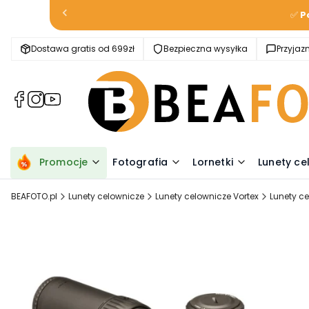
✅
P
Dostawa gratis od 699zł
Bezpieczna wysyłka
Przyja
(Otwiera
(Otwiera
(Otwiera
się
się
się
w
w
w
nowej
nowej
nowej
karcie)
karcie)
karcie)
Promocje
Fotografia
Lornetki
Lunety ce
BEAFOTO.pl
Lunety celownicze
Lunety celownicze Vortex
Lunety ce