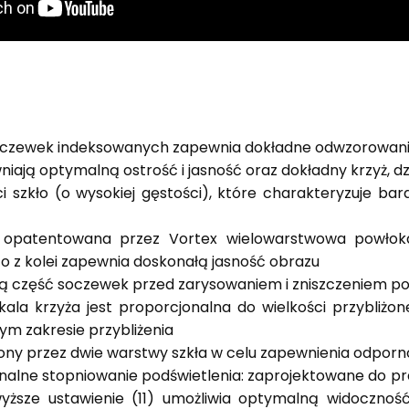
oczewek indeksowanych zapewnia dokładne odwzorowani
iają optymalną ostrość i jasność oraz dokładny krzyż, dz
i szkło (o wysokiej gęstości), które charakteryzuje ba
opatentowana przez Vortex wielowarstwowa powłoka 
co z kolei zapewnia doskonałą jasność obrazu
ą część soczewek przed zarysowaniem i zniszczeniem pow
kala krzyża jest proporcjonalna do wielkości przybliżon
ym zakresie przybliżenia
ony przez dwie warstwy szkła w celu zapewnienia odporno
nalne stopniowanie podświetlenia: zaprojektowane do pra
wyższe ustawienie (11) umożliwia optymalną widoczność