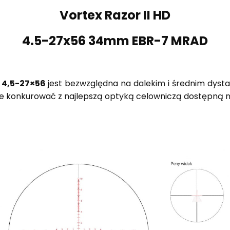
Vortex Razor II HD
4.5-27x56 34mm EBR-7 MRAD
D 4,5-27×56
jest bezwzględna na dalekim i średnim dystan
e konkurować z najlepszą optyką celowniczą dostępną n