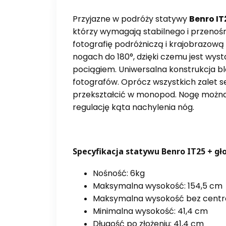
Przyjazne w podróży statywy
Benro IT
którzy wymagają stabilnego i przenośn
fotografię podróżniczą i krajobrazową 
nogach do 180°, dzięki czemu jest wys
pociągiem. Uniwersalna konstrukcja bl
fotografów. Oprócz wszystkich zalet se
przekształcić w monopod. Nogę można 
regulację kąta nachylenia nóg.
Specyfikacja statywu Benro IT25 + gło
Nośność: 6kg
Maksymalna wysokość: 154,5 cm
Maksymalna wysokość bez central
Minimalna wysokość: 41,4 cm
Długość po złożeniu: 41,4 cm