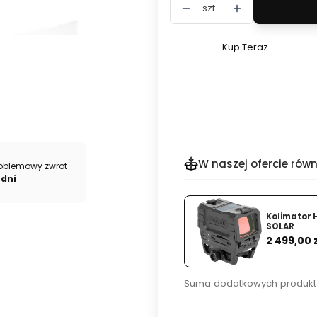
szt.
Kup Teraz
Szybki
zakup
dla
produktu
Statyw
fotograficzny
Benro
W naszej ofercie równ
oblemowy zwrot
IT25
 dni
+
głowica
Kolimator 
IH1
SOLAR
Cena
2 499,00 
Suma dodatkowych produkt