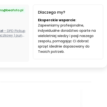
uro@beafoto.pl
Dlaczego my?
Eksperckie wsparcie
:
Zapewniamy profesjonalne,
indywidualne doradztwo oparte na
0 zł
- DPD Pickup
czkowy | punkt
wieloletniej wiedzy i pasji naszego
odbioru) (Polska)
zespołu, pomagając Ci dobrać
sprzęt idealnie dopasowany do
Twoich potrzeb.