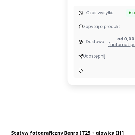
Czas wysyłki:
bi
Zapytaj o produkt
od 0,0
Dostawa
(automat pa
Udostępnij
Statyw fotograficzny Benro IT25 + głowica IH1