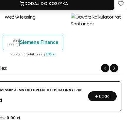
DODAJ DO KOSZYKA
Weź w leasing
Weź
Siemens Finance
leasing
Kup ten produkt z ratą
8.75 zł
ież:
Holosun AEMS EVO GREEN DOT PICATINNY IPX8
Dodaj
zł
ów:
0.00 zł