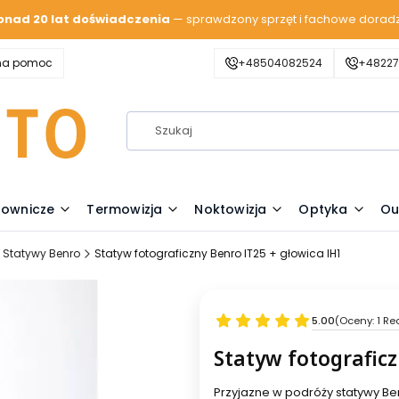
onad 20 lat doświadczenia
— sprawdzony sprzęt i fachowe dorad
zna pomoc
+48504082524
+48227
lownicze
Termowizja
Noktowizja
Optyka
Ou
Statywy Benro
Statyw fotograficzny Benro IT25 + głowica IH1
5.00
(Oceny: 1 Re
Statyw fotograficz
Przyjazne w podróży statywy Ben