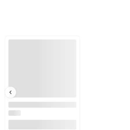
Statyw fotograficzny Benro
Mach3 TMA37AL
BENRO