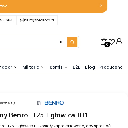
ztwo
510664
biuro@beafoto.pl
Produkty w k
Wyczyść
Szukaj
tdoor
Militaria
Komis
B2B
Blog
Producenci
cenzje: 0)
ny Benro IT25 + głowica IH1
ro IT25 + głowica IH1 zostały zaprojektowane, aby sprostać