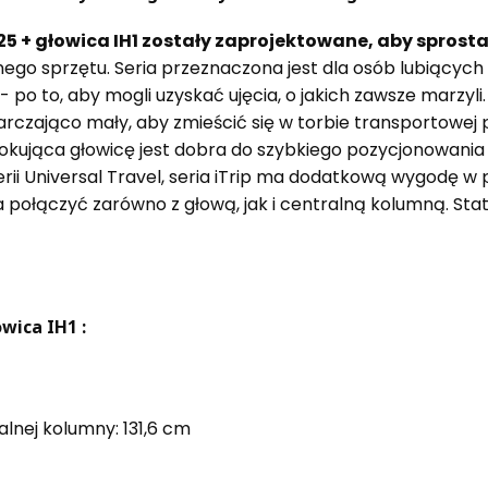
25 + głowica IH1 zostały zaprojektowane, aby spro
ego sprzętu. Seria przeznaczona jest dla osób lubiącyc
- po to, aby mogli uzyskać ujęcia, o jakich zawsze marzyli
tarczająco mały, aby zmieścić się w torbie transportowe
okująca głowicę jest dobra do szybkiego pozycjonowania 
rii Universal Travel, seria iTrip ma dodatkową wygodę w 
połączyć zarówno z głową, jak i centralną kolumną. Sta
wica IH1 :
nej kolumny: 131,6 cm