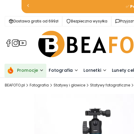
✅
P
Dostawa gratis od 699zł
Bezpieczna wysyłka
Przyja
(Otwiera
(Otwiera
(Otwiera
się
się
się
w
w
w
nowej
nowej
nowej
karcie)
karcie)
karcie)
Promocje
Fotografia
Lornetki
Lunety ce
BEAFOTO.pl
Fotografia
Statywy i głowice
Statywy fotograficzne