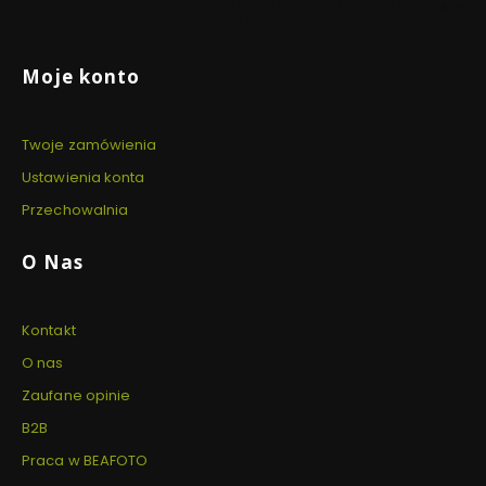
Dla zamówień złożonych do
szyfro
14:00
Linki w stopce
Moje konto
Twoje zamówienia
Ustawienia konta
Przechowalnia
O Nas
Kontakt
O nas
Zaufane opinie
B2B
Praca w BEAFOTO