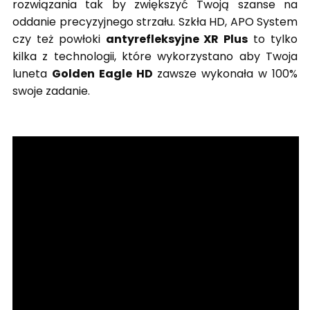
rozwiązania tak by zwiększyć Twoją szanse na
oddanie precyzyjnego strzału. Szkła HD, APO System
czy też powłoki
antyrefleksyjne XR Plus
to tylko
kilka z technologii, które wykorzystano aby Twoja
luneta
Golden Eagle HD
zawsze wykonała w 100%
swoje zadanie.