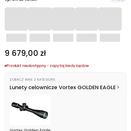
Cena
9 679,00 zł
Produkt niedostępny - zapytaj kiedy będzie
ZOBACZ INNE Z KATEGORII
Lunety celownicze Vortex GOLDEN EAGLE
Vortex Golden Eagle