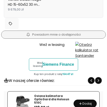
HD 15-60x52 30 mm
AO ECR-1 MOA
9 679,00 zł
Powiadom mnie o dostępności
Weź w leasing
Weź
Siemens Finance
leasing
Kup ten produkt z ratą
154.47 zł
W naszej ofercie również:
Osłona kolimatora
OpticGard dla Holosun
510C
Dodaj
Cena