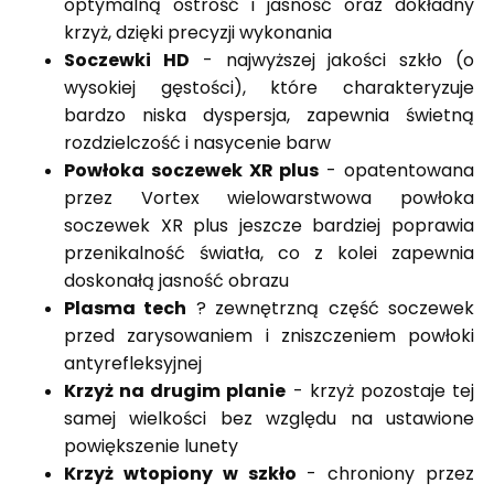
optymalną ostrość i jasność oraz dokładny
krzyż, dzięki precyzji wykonania
Soczewki HD
- najwyższej jakości szkło (o
wysokiej gęstości), które charakteryzuje
bardzo niska dyspersja, zapewnia świetną
rozdzielczość i nasycenie barw
Powłoka soczewek XR plus
- opatentowana
przez Vortex wielowarstwowa powłoka
soczewek XR plus jeszcze bardziej poprawia
przenikalność światła, co z kolei zapewnia
doskonałą jasność obrazu
Plasma tech
? zewnętrzną część soczewek
przed zarysowaniem i zniszczeniem powłoki
antyrefleksyjnej
Krzyż na drugim planie
- krzyż pozostaje tej
samej wielkości bez względu na ustawione
powiększenie lunety
Krzyż wtopiony w szkło
- chroniony przez