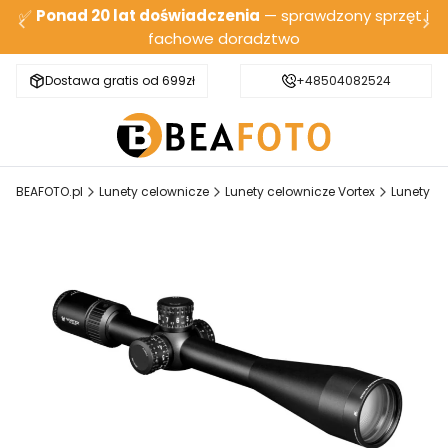
✅
Ponad 20 lat doświadczenia
— sprawdzony sprzęt i
fachowe doradztwo
Dostawa gratis od 699zł
Bezpieczna wysyłka
+48504082524
BEAFOTO.pl
Lunety celownicze
Lunety celownicze Vortex
Lunety c