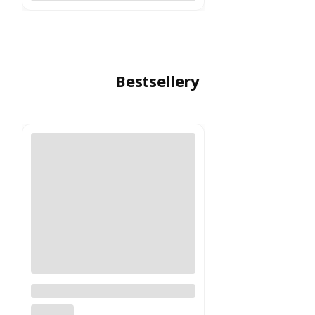
Bestsellery
Logitech MX Master 4
Grafitowy PROMOCJA
LOGITECH