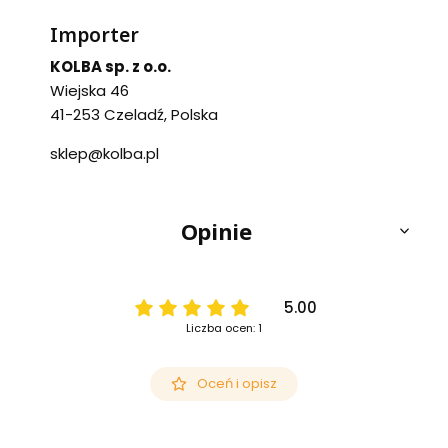
Importer
KOLBA sp. z o.o.
Wiejska 46
41-253 Czeladź, Polska
sklep@kolba.pl
Opinie
5.00
Liczba ocen: 1
Oceń i opisz