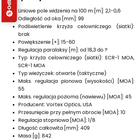
Liniowe pole widzenia na 100 m [m]: 2,1-0,6
Odległość od oka [mm]: 99
Podświetlenie krzyża celowniczego (siatki):
brak
Powiększenie [×]: 15-60
Regulacja paralaksy [m]: od 18,3 do ?
Typ krzyża celowniczego (siatki): ECR-1 MOA,
SCR-1 MOA
Typ wieżyczek: otwarte (taktyczne)
Maks. regulacja pionowa (wysokości) [MOA]:
55
Maks. regulacja pozioma (nawiewu) [MOA]: 45
Producent: Vortex Optics, USA
Przesunięcie przy pełnym obrocie [MOA]: 10
Regulacja stopniowa [MOA]: 1/8
Długość całkowita [mm]: 409
Masa [g]: 842