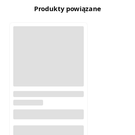
Produkty powiązane
Montaż Vortex Tactical 30 mm
rozm. 1.46 - 1 szt.
VORTEX OPTICS
Do koszyka