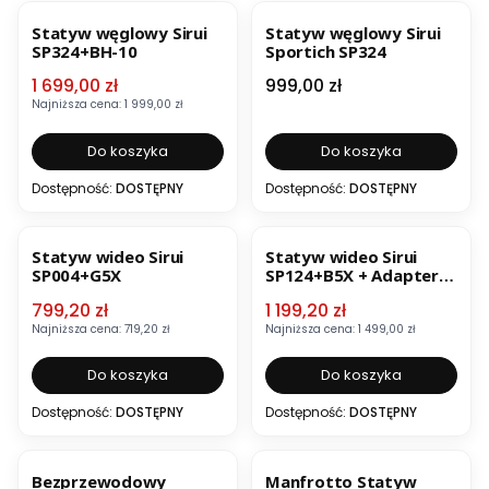
OKAZJA
BESTSELLER
Statyw węglowy Sirui
Statyw węglowy Sirui
SP324+BH-10
Sportich SP324
Cena promocyjna
Cena
1 699,00 zł
999,00 zł
Najniższa cena:
1 999,00 zł
Do koszyka
Do koszyka
Dostępność:
DOSTĘPNY
Dostępność:
DOSTĘPNY
OKAZJA
BESTSELLER
OKAZJA
BESTSELLER
Statyw wideo Sirui
Statyw wideo Sirui
SP004+G5X
SP124+B5X + Adapter
do lornetki BA-2
Cena promocyjna
Cena promocyjna
799,20 zł
1 199,20 zł
Najniższa cena:
719,20 zł
Najniższa cena:
1 499,00 zł
Do koszyka
Do koszyka
Dostępność:
DOSTĘPNY
Dostępność:
DOSTĘPNY
BESTSELLER
OKAZJA
BESTSELLER
Bezprzewodowy
Manfrotto Statyw