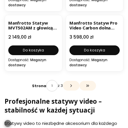
dostawcy
dostawcy
Manfrotto Statyw
Manfrotto Statyw Pro
MVT502AM z głowicą
Video Carbon dolna
MVH500AH i
rozp. MVTTWINGC
Cena
Cena
2 149,00 zł
3 598,00 zł
pokrowcem
Do koszyka
Do koszyka
Dostępność:
Magazyn
Dostępność:
Magazyn
dostawcy
dostawcy
z 3
Strona
Przejdź do ostatniej s
Profesjonalne statywy video –
stabilność w każdej sytuacji
Statywy video to niezbędne akcesorium dla każdego