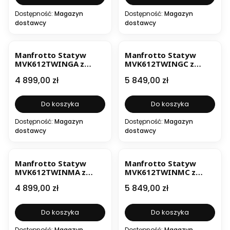
Dostępność:
Magazyn
Dostępność:
Magazyn
dostawcy
dostawcy
Manfrotto Statyw
Manfrotto Statyw
MVK612TWINGA z
MVK612TWINGC z
głowicą 612 i
głowicą 612 i
Cena
Cena
4 899,00 zł
5 849,00 zł
pokrowcem, rozpórka
pokrowcem, rozpórka
dolna, aluminium
dolna, carbon
Do koszyka
Do koszyka
Dostępność:
Magazyn
Dostępność:
Magazyn
dostawcy
dostawcy
Manfrotto Statyw
Manfrotto Statyw
MVK612TWINMA z
MVK612TWINMC z
głowicą 612 i
głowicą 612 i
Cena
Cena
4 899,00 zł
5 849,00 zł
pokrowcem, rozpórka
pokrowcem, rozpórka
środkowa
środkowa, carbon
Do koszyka
Do koszyka
Dostępność:
Magazyn
Dostępność:
Magazyn