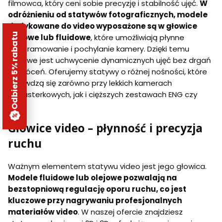
filmowca, który ceni sobie precyzję i stabilność ujęć.
W
odróżnieniu od statywów fotograficznych, modele
dedykowane do video wyposażone są w głowice
Odbierz 5% rabatu
olejowe lub fluidowe
, które umożliwiają płynne
panoramowanie i pochylanie kamery. Dzięki temu
możliwe jest uchwycenie dynamicznych ujęć bez drgań
i zakłóceń. Oferujemy statywy o różnej nośności, które
sprawdzą się zarówno przy lekkich kamerach
bezlusterkowych, jak i cięższych zestawach ENG czy
cine.
Głowice video – płynność i precyzja
ruchu
Ważnym elementem statywu video jest jego głowica.
Modele fluidowe lub olejowe pozwalają na
bezstopniową regulację oporu ruchu, co jest
kluczowe przy nagrywaniu profesjonalnych
materiałów video
. W naszej ofercie znajdziesz