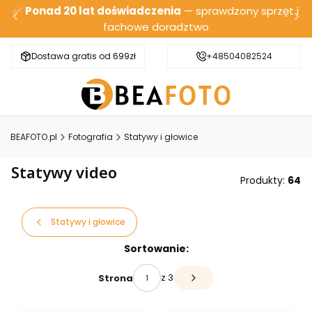
✅
Ponad 20 lat doświadczenia
— sprawdzony sprzęt i
fachowe doradztwo
Dostawa gratis od 699zł
Bezpieczna wysyłka
+48504082524
BEAFOTO.pl
Fotografia
Statywy i głowice
Statywy video
Produkty:
64
Statywy i głowice
Lista produktów
Sortowanie:
z 3
Strona
Następne produkty