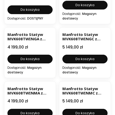
Do koszyka
Do koszyka
Dostępność:
Magazyn
Dostępność:
DOSTĘPNY
dostawcy
Manfrotto Statyw
Manfrotto Statyw
MVK608TWINGA z
MVK608TWINGC z
głowicą 608 i
głowicą 608 i
Cena
Cena
4 199,00 zł
5 149,00 zł
pokrowcem, rozpórka
pokrowcem, rozpórka
dolna, aluminium
dolna, carbon
Do koszyka
Do koszyka
Dostępność:
Magazyn
Dostępność:
Magazyn
dostawcy
dostawcy
Manfrotto Statyw
Manfrotto Statyw
MVK608TWINMA z
MVK608TWINMC z
głowicą 608 i
głowicą 608 i
Cena
Cena
4 199,00 zł
5 149,00 zł
pokrowcem, rozpórka
pokrowcem, rozpórka
środkowa
środkowa, carbon
Do koszyka
Do koszyka