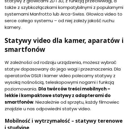
statywy z głowicami 2D i 3D, z funkcją przeciwwagi, a
także z szybkozłączkami kompatybilnymi z popularnymi
systemami Manfrotto lub Arca-Swiss. Głowica video to
serce całego systemu – od niej zależy jakość ruchu
kamery.
Statywy video dla kamer, aparatów i
smartfonów
W zależności od rodzaju urządzenia, możesz wybrać
statyw dopasowany do jego wagi i przeznaczenia. Dla
operatorów DSLR i kamer video polecamy statywy z
wysoką nośnością, teleskopowymi nogami i funkcją
poziomowania.
Dla twórców treści mobilnych –
lekkie i kompaktowe statywy z adapterami do
smartfonów
. Niezależnie od sprzętu, każdy filmowiec
znajdzie u nas odpowiedni statyw video.
Mobilność i wytrzymałość – statywy terenowe
i studyjne