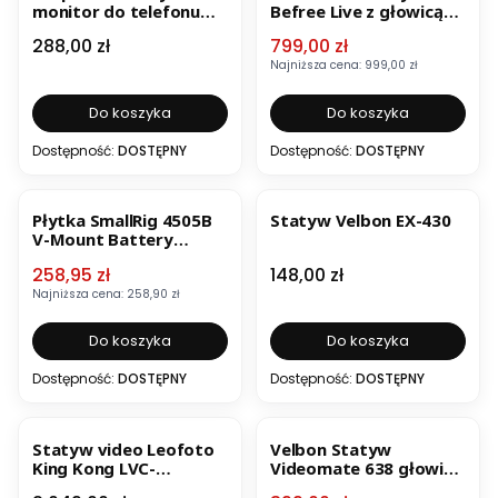
monitor do telefonu
Befree Live z głowicą
SmallRig 4851 (zestaw
MKBFRLA4BK-3W
Cena
Cena promocyjna
288,00 zł
799,00 zł
do Vlogów)
Najniższa cena:
999,00 zł
Do koszyka
Do koszyka
Dostępność:
DOSTĘPNY
Dostępność:
DOSTĘPNY
OKAZJA
BESTSELLER
BESTSELLER
Płytka SmallRig 4505B
Statyw Velbon EX-430
V-Mount Battery
Mount Plate
Cena promocyjna
Cena
258,95 zł
148,00 zł
Najniższa cena:
258,90 zł
Do koszyka
Do koszyka
Dostępność:
DOSTĘPNY
Dostępność:
DOSTĘPNY
BESTSELLER
OKAZJA
BESTSELLER
Statyw video Leofoto
Velbon Statyw
King Kong LVC-
Videomate 638 głowica
253C+BV-15
na stałe