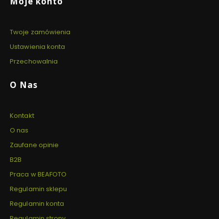
Linki w stopce
Moje konto
Twoje zamówienia
Ustawienia konta
Przechowalnia
O Nas
Kontakt
O nas
Zaufane opinie
B2B
Praca w BEAFOTO
Regulamin sklepu
Regulamin konta
Regulamin strony