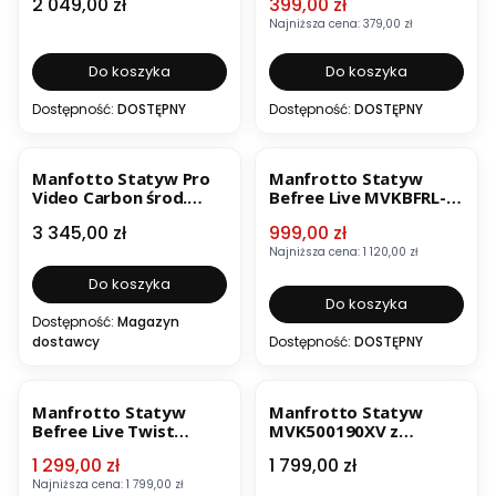
Cena
Cena promocyjna
2 049,00 zł
399,00 zł
Najniższa cena:
379,00 zł
Do koszyka
Do koszyka
Dostępność:
DOSTĘPNY
Dostępność:
DOSTĘPNY
OKAZJA
Manfotto Statyw Pro
Manfrotto Statyw
Video Carbon środ.
Befree Live MVKBFRL-
rozp. MVTTWINMC
LIVE z gł. video i torbą
Cena
Cena promocyjna
3 345,00 zł
999,00 zł
Najniższa cena:
1 120,00 zł
Do koszyka
Do koszyka
Dostępność:
Magazyn
dostawcy
Dostępność:
DOSTĘPNY
OKAZJA
Manfrotto Statyw
Manfrotto Statyw
Befree Live Twist
MVK500190XV z
Carbon MVKBFRTC-LIVE
głowicą video 500AH
Cena promocyjna
Cena
1 299,00 zł
1 799,00 zł
z gł. video i torbą
Najniższa cena:
1 799,00 zł