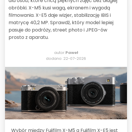
dla osób, które chcą pięknych zdjęć bez długiej
obróbki. X-M5 kusi wagą, ekranem i wygodą
filmowania. X-E5 daje wizjer, stabilizację IBIS i
matrycę 40,2 MP. Sprawdź, który model lepiej
pasuje do podróży, street photo i JPEG-ów
prosto z aparatu.
autor:
Paweł
dodano: 22-07-2026
Wybór między Fujifilm X-M5 a Fujifilm X-E5 jest