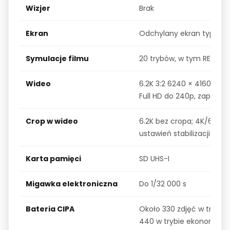
Wizjer
Brak
Ekran
Odchylany ekran typu va
Symulacje filmu
20 trybów, w tym REALA 
Wideo
6.2K 3:2 6240 × 4160 do 
Full HD do 240p, zapis 10
Crop w wideo
6.2K bez cropa; 4K/60p 
ustawień stabilizacji cyfr
Karta pamięci
SD UHS-I
Migawka elektroniczna
Do 1/32 000 s
Bateria CIPA
Około 330 zdjęć w trybie
440 w trybie ekonomicz