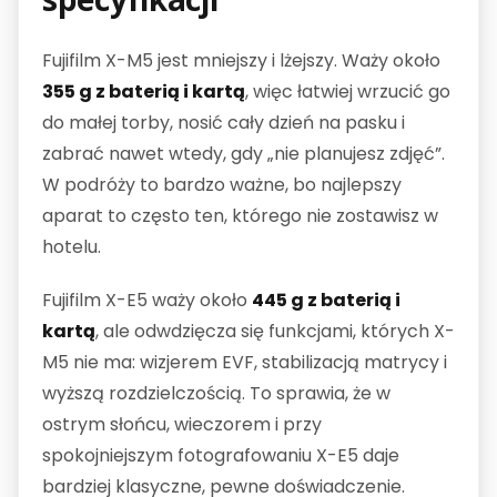
Fujifilm X-M5 jest mniejszy i lżejszy. Waży około
355 g z baterią i kartą
, więc łatwiej wrzucić go
do małej torby, nosić cały dzień na pasku i
zabrać nawet wtedy, gdy „nie planujesz zdjęć”.
W podróży to bardzo ważne, bo najlepszy
aparat to często ten, którego nie zostawisz w
hotelu.
Fujifilm X-E5 waży około
445 g z baterią i
kartą
, ale odwdzięcza się funkcjami, których X-
M5 nie ma: wizjerem EVF, stabilizacją matrycy i
wyższą rozdzielczością. To sprawia, że w
ostrym słońcu, wieczorem i przy
spokojniejszym fotografowaniu X-E5 daje
bardziej klasyczne, pewne doświadczenie.