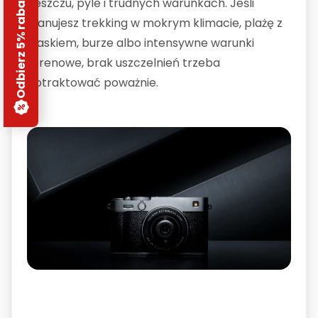
Odbierz 5% rabatu
deszczu, pyle i trudnych warunkach. Jeśli
planujesz trekking w mokrym klimacie, plażę z
piaskiem, burze albo intensywne warunki
terenowe, brak uszczelnień trzeba
potraktować poważnie.