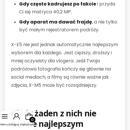
Gdy często kadrujesz po fakcie
i przyda
Ci się matryca 40,2 MP.
Gdy aparat ma dawać frajdę
, a nie tylko
być małym rejestratorem podróży.
X-E5 nie jest jednak automatycznie najlepszym
wyborem dla każdego. Jest cięższy, droższy i
mniej oczywisty dla vlogera. Jeśli Twoja
podróżowa fotografia kończy się głównie na
social mediach, a filmy są równie ważne jak
zdjęcia, X-M5 może być rozsądniejszy.
Kiedy żaden z nich nie
Produkty w koszyku: 0. Zobacz szczegóły
będzie najlepszym
Menu
Zaloguj się
Koszyk