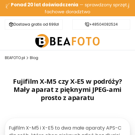
✅
Ponad 20 lat doświadczenia
— sprawdzony sprzęt i
fachowe doradztwo
Dostawa gratis od 699zł
Bezpieczna wysyłka
+48504082524
BEAFOTO.pl
Blog
Fujifilm X-M5 czy X-E5 w podróży?
Mały aparat z pięknymi JPEG-ami
prosto z aparatu
Fujifilm X-M5 i X-E5 to dwa małe aparaty APS-C