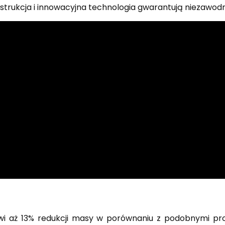
nstrukcja i innowacyjna technologia gwarantują niezawod
wi aż 13% redukcji masy w porównaniu z podobnymi pr