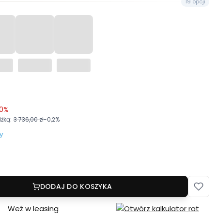
19 opcji
0%
żką:
3 736,00 zł
-0,2%
y
DODAJ DO KOSZYKA
Weź w leasing