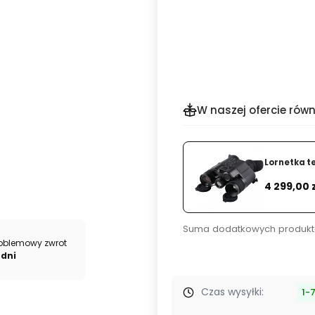
Szybki
zakup
dla
produktu
Panel
LED
RGB
W naszej ofercie równ
Nanlite
Alien
150C
Lornetka t
Cena
4 299,00 
Suma dodatkowych produkt
oblemowy zwrot
 dni
Czas wysyłki:
1-