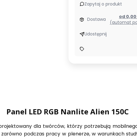
Zapytaj o produkt
od 0,0
Dostawa
(automat pa
Udostępnij
Panel LED RGB Nanlite Alien 150C
zaprojektowany dla twórców, którzy potrzebują mobilneg
ię zarówno podczas pracy w plenerze, w warunkach study