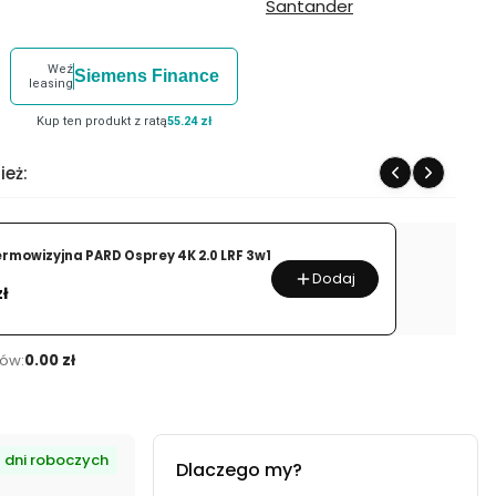
Weź
Siemens Finance
leasing
Kup ten produkt z ratą
55.24 zł
ież:
ermowizyjna PARD Osprey 4K 2.0 LRF 3w1
Dodaj
zł
ów:
0.00 zł
7 dni roboczych
Dlaczego my?