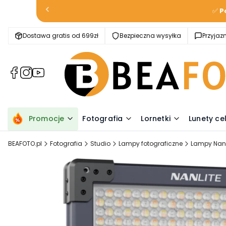
✅
P
Dostawa gratis od 699zł
Bezpieczna wysyłka
Przyja
(Otwiera
(Otwiera
(Otwiera
się
się
się
w
w
w
nowej
nowej
nowej
karcie)
karcie)
karcie)
Promocje
Fotografia
Lornetki
Lunety ce
BEAFOTO.pl
Fotografia
Studio
Lampy fotograficzne
Lampy Nanl