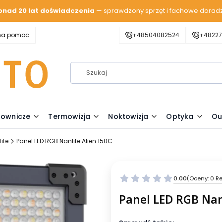
onad 20 lat doświadczenia
— sprawdzony sprzęt i fachowe dorad
zna pomoc
+48504082524
+48227
lownicze
Termowizja
Noktowizja
Optyka
Ou
ite
Panel LED RGB Nanlite Alien 150C
0.00
(Oceny: 0 Re
Panel LED RGB Nan