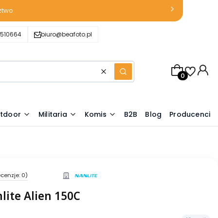
ztwo
510664
biuro@beafoto.pl
Produkty w k
Wyczyść
Szukaj
tdoor
Militaria
Komis
B2B
Blog
Producenci
cenzje: 0)
lite Alien 150C