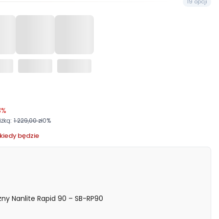
19 opcji
3%
żką:
1 229,00 zł
0%
kiedy będzie
zny Nanlite Rapid 90 – SB-RP90