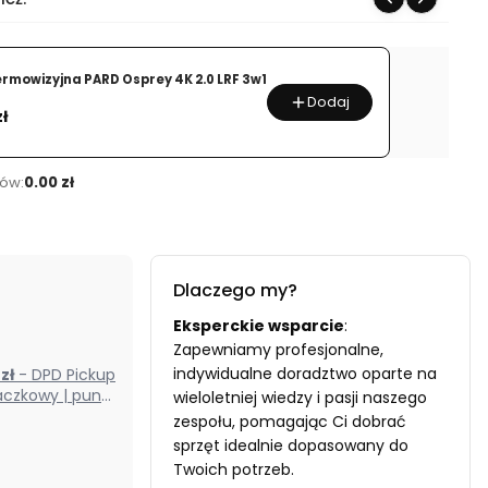
ermowizyjna PARD Osprey 4K 2.0 LRF 3w1
Dodaj
zł
ów:
0.00 zł
Dlaczego my?
Eksperckie wsparcie
:
Zapewniamy profesjonalne,
indywidualne doradztwo oparte na
0 zł
- DPD Pickup
czkowy | punkt
wieloletniej wiedzy i pasji naszego
odbioru) (Polska)
zespołu, pomagając Ci dobrać
sprzęt idealnie dopasowany do
Twoich potrzeb.