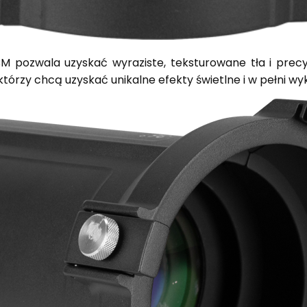
M pozwala uzyskać wyraziste, teksturowane tła i prec
którzy chcą uzyskać unikalne efekty świetlne i w pełni w