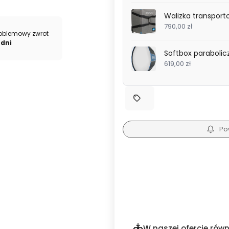
Walizka transport
790,00 zł
oblemowy zwrot
 dni
Softbox parabolicz
619,00 zł
Po
W naszej ofercie równ