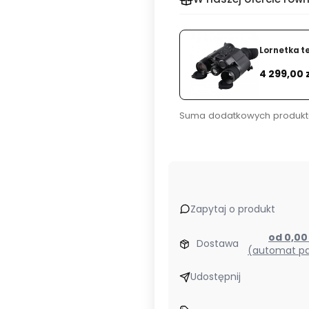
Lornetka t
Cena
4 299,00 
Suma dodatkowych produkt
Zapytaj o produkt
od 0,0
Dostawa
(automat pa
Udostępnij