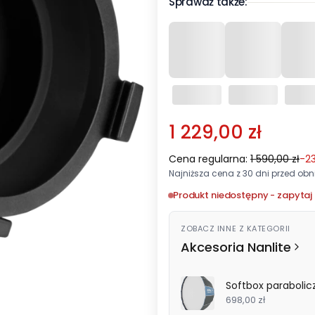
Sprawdź także:
1 229,00 zł
Cena regularna:
1 590,00 zł
-2
Najniższa cena z 30 dni przed obni
Produkt niedostępny - zapytaj 
ZOBACZ INNE Z KATEGORII
Akcesoria Nanlite
Softbox parabolic
698,00 zł