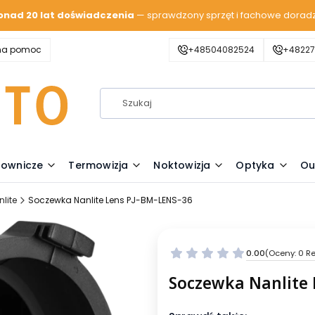
onad 20 lat doświadczenia
— sprawdzony sprzęt i fachowe dorad
zna pomoc
+48504082524
+48227
lownicze
Termowizja
Noktowizja
Optyka
Ou
lite
Soczewka Nanlite Lens PJ-BM-LENS-36
0.00
(Oceny: 0 Re
Soczewka Nanlite 