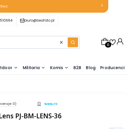
ztwo
510664
biuro@beafoto.pl
Produkty w k
Wyczyść
Szukaj
tdoor
Militaria
Komis
B2B
Blog
Producenci
cenzje: 0)
Lens PJ-BM-LENS-36