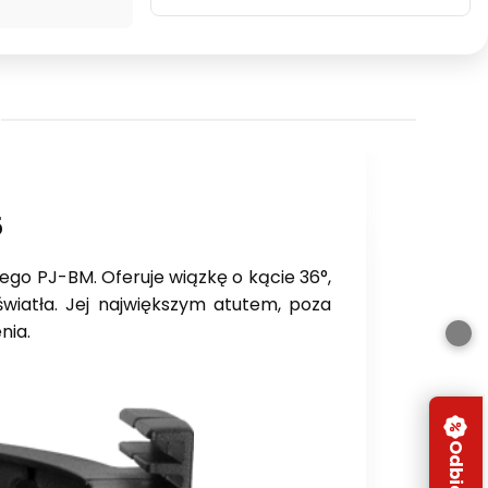
6
go PJ-BM. Oferuje wiązkę o kącie 36°,
wiatła. Jej największym atutem, poza
nia.