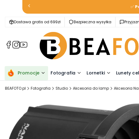
✅
P
Dostawa gratis od 699zł
Bezpieczna wysyłka
Przyja
(Otwiera
(Otwiera
(Otwiera
się
się
się
w
w
w
nowej
nowej
nowej
karcie)
karcie)
karcie)
Promocje
Fotografia
Lornetki
Lunety ce
BEAFOTO.pl
Fotografia
Studio
Akcesoria do lamp
Akcesoria Nan