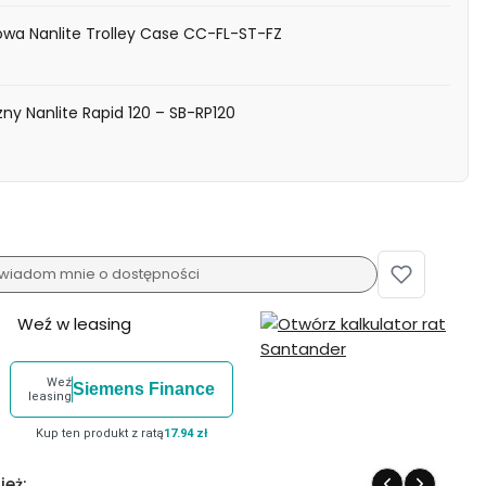
owa Nanlite Trolley Case CC-FL-ST-FZ
ny Nanlite Rapid 120 – SB-RP120
wiadom mnie o dostępności
Weź w leasing
Weź
Siemens Finance
leasing
Kup ten produkt z ratą
17.94 zł
ież: