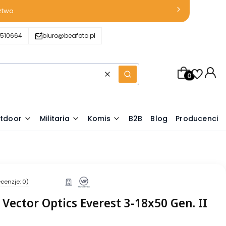
ztwo
510664
biuro@beafoto.pl
Produkty w k
Wyczyść
Szukaj
tdoor
Militaria
Komis
B2B
Blog
Producenci
cenzje: 0)
Vector Optics Everest 3-18x50 Gen. II