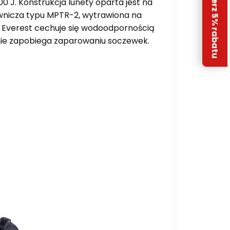
Odbierz 5% rabatu
0 J. Konstrukcja lunety oparta jest na
lownicza typu MPTR-2, wytrawiona na
del Everest cechuje się wodoodpornością
znie zapobiega zaparowaniu soczewek.