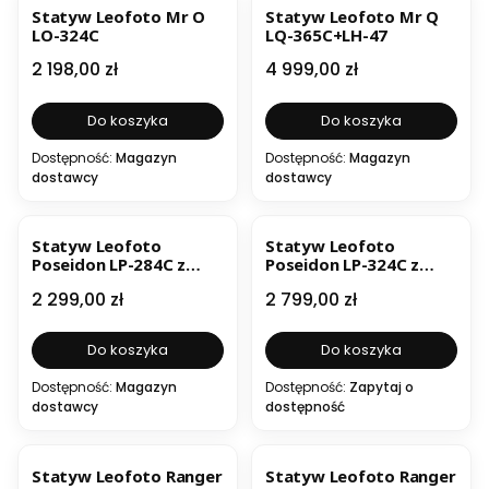
Statyw Leofoto Mr O
Statyw Leofoto Mr Q
LO-324C
LQ-365C+LH-47
Cena
Cena
2 198,00 zł
4 999,00 zł
Do koszyka
Do koszyka
Dostępność:
Magazyn
Dostępność:
Magazyn
dostawcy
dostawcy
Statyw Leofoto
Statyw Leofoto
Poseidon LP-284C z
Poseidon LP-324C z
głowicą LH-30
głowicą LH-40
Cena
Cena
2 299,00 zł
2 799,00 zł
Do koszyka
Do koszyka
Dostępność:
Magazyn
Dostępność:
Zapytaj o
dostawcy
dostępność
Statyw Leofoto Ranger
Statyw Leofoto Ranger