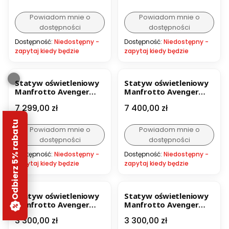
Powiadom mnie o
Powiadom mnie o
dostępności
dostępności
Dostępność:
Niedostępny -
Dostępność:
Niedostępny -
zapytaj kiedy będzie
zapytaj kiedy będzie
Statyw oświetleniowy
Statyw oświetleniowy
Manfrotto Avenger
Manfrotto Avenger
SUPER WIND UP
SUPER WIND UP czarny,
Cena
Cena
7 299,00 zł
7 400,00 zł
chromowany
stalowy
Odbierz 5% rabatu
Powiadom mnie o
Powiadom mnie o
dostępności
dostępności
Dostępność:
Niedostępny -
Dostępność:
Niedostępny -
zapytaj kiedy będzie
zapytaj kiedy będzie
Statyw oświetleniowy
Statyw oświetleniowy
Manfrotto Avenger
Manfrotto Avenger
WIND UP 2 sekc.
WIND UP 2 sekc. czarny
Cena
Cena
3 300,00 zł
3 300,00 zł
chromowany