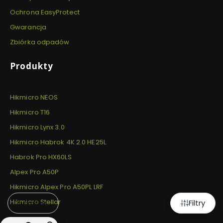
Ochrona EasyProtect
Gwarancja
Zbiórka odpadów
Produkty
Hikmicro NEOS
Hikmicro T16
Hikmicro Lynx 3.0
Hikmicro Habrok 4K 2.0 HE25L
Habrok Pro HX60LS
Alpex Pro A50P
Hikmicro Alpex Pro A50PL LRF
Hikmicro Stellar
Filtry
Domyślne