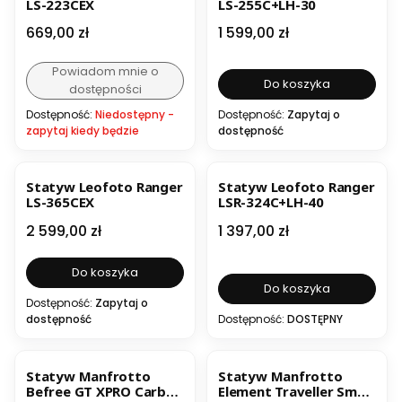
LS-223CEX
LS-255C+LH-30
Cena
Cena
669,00 zł
1 599,00 zł
Powiadom mnie o
Do koszyka
dostępności
Dostępność:
Niedostępny -
Dostępność:
Zapytaj o
zapytaj kiedy będzie
dostępność
Statyw Leofoto Ranger
Statyw Leofoto Ranger
LS-365CEX
LSR-324C+LH-40
Cena
Cena
2 599,00 zł
1 397,00 zł
Do koszyka
Do koszyka
Dostępność:
Zapytaj o
dostępność
Dostępność:
DOSTĘPNY
Statyw Manfrotto
Statyw Manfrotto
Befree GT XPRO Carbon
Element Traveller Small