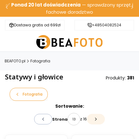
✅
Ponad 20 lat doświadczenia
— sprawdzony sprzęt i
fachowe doradztwo
Dostawa gratis od 699zł
Bezpieczna wysyłka
+48504082524
BEAFOTO.pl
Fotografia
Statywy i głowice
Produkty:
381
Fotografia
Lista produktów
Sortowanie:
z 16
Strona
Poprzednie produkty
Następne produkty