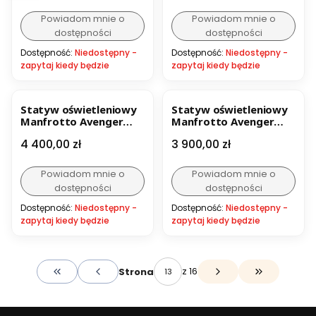
Powiadom mnie o
Powiadom mnie o
dostępności
dostępności
Dostępność:
Niedostępny -
Dostępność:
Niedostępny -
zapytaj kiedy będzie
zapytaj kiedy będzie
Statyw oświetleniowy
Statyw oświetleniowy
Manfrotto Avenger
Manfrotto Avenger
WIND UP 26
WIND UP 3 sekc. niski
Cena
Cena
4 400,00 zł
3 900,00 zł
chromowany
Powiadom mnie o
Powiadom mnie o
dostępności
dostępności
Dostępność:
Niedostępny -
Dostępność:
Niedostępny -
zapytaj kiedy będzie
zapytaj kiedy będzie
z 16
Strona
Wróć do pierwszej strony z produktami
Przejdź do o