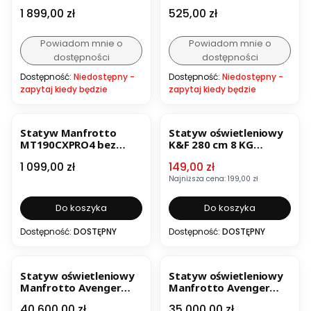
z głowicą kulową
czarny
Cena
Cena
1 899,00 zł
525,00 zł
MKBFRC4GTXP-BH
Powiadom mnie o
Powiadom mnie o
dostępności
dostępności
Dostępność:
Niedostępny -
Dostępność:
Niedostępny -
zapytaj kiedy będzie
zapytaj kiedy będzie
OKAZJA
BESTSELLER
Statyw Manfrotto
Statyw oświetleniowy
MT190CXPRO4 bez
K&F 280 cm 8 KG
głowicy
UDŹWIG ! KF34.043
Cena
Cena promocyjna
1 099,00 zł
149,00 zł
Najniższa cena:
199,00 zł
Do koszyka
Do koszyka
Dostępność:
DOSTĘPNY
Dostępność:
DOSTĘPNY
Statyw oświetleniowy
Statyw oświetleniowy
Manfrotto Avenger
Manfrotto Avenger
LONG JOHN Silver
LONG JOHN Silver
Cena
Cena
40 600,00 zł
35 000,00 zł
Junior