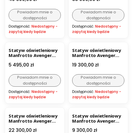
Powiadom mnie o
Powiadom mnie o
dostępności
dostępności
Dostępność:
Niedostępny -
Dostępność:
Niedostępny -
zapytaj kiedy będzie
zapytaj kiedy będzie
Statyw oświetleniowy
Statyw oświetleniowy
Manfrotto Avenger
Manfrotto Avenger
Statyw WIND UP 39
STRATO SAFE 43
Cena
Cena
5 495,00 zł
19 300,00 zł
Powiadom mnie o
Powiadom mnie o
dostępności
dostępności
Dostępność:
Niedostępny -
Dostępność:
Niedostępny -
zapytaj kiedy będzie
zapytaj kiedy będzie
Statyw oświetleniowy
Statyw oświetleniowy
Manfrotto Avenger
Manfrotto Avenger
STRATO SAFE CRANK-UP
SUPER WIND UP 29
Cena
Cena
22 300,00 zł
9 300,00 zł
Stainless Low Base