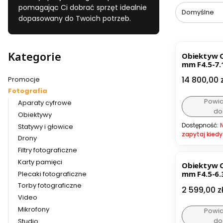
pomagając Ci dobrać sprzęt idealnie
Domyślne
dopasowany do Twoich potrzeb.
Kategorie
Obiektyw C
mm F4.5-7.
Cena
14 800,00 z
Promocje
Fotografia
Powi
Aparaty cyfrowe
do
Obiektywy
Dostępność:
Statywy i głowice
zapytaj kiedy
Drony
Filtry fotograficzne
Karty pamięci
Obiektyw C
mm F4.5-6.
Plecaki fotograficzne
Torby fotograficzne
Cena
2 599,00 z
Video
Mikrofony
Powi
do
Studio