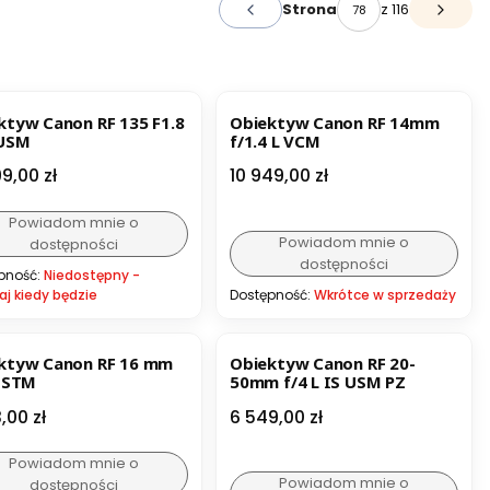
z 116
Strona
Poprzednie produkty
Następ
ktyw Canon RF 135 F1.8
Obiektyw Canon RF 14mm
 USM
f/1.4 L VCM
a
Cena
99,00 zł
10 949,00 zł
Powiadom mnie o
Powiadom mnie o
dostępności
dostępności
pność:
Niedostępny -
aj kiedy będzie
Dostępność:
Wkrótce w sprzedaży
ktyw Canon RF 16 mm
Obiektyw Canon RF 20-
8 STM
50mm f/4 L IS USM PZ
a
Cena
,00 zł
6 549,00 zł
Powiadom mnie o
Powiadom mnie o
dostępności