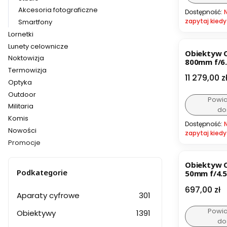
Akcesoria fotograficzne
Dostępność:
zapytaj kiedy
Smartfony
Lornetki
Lunety celownicze
Obiektyw C
Noktowizja
800mm f/6.
Termowizja
Cena
11 279,00 z
Optyka
Outdoor
Powi
Militaria
do
Komis
Dostępność:
Nowości
zapytaj kiedy
Promocje
BESTSELL
Koniec menu
Obiektyw C
Podkategorie
50mm f/4.5
Cena
697,00 zł
Aparaty cyfrowe
301
Powi
Obiektywy
1391
do