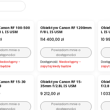
anon RF 100-500
Obiektyw Canon RF 1200mm
Obie
1 L IS USM
F/8 L IS USM
L IS
Cena
Cen
ł
114 400,00 zł
10 9
adom mnie o
Powiadom mnie o
stępności
dostępności
Niedostępny -
Dostępność:
Niedostępny -
Dostę
 będzie
zapytaj kiedy będzie
zapyt
anon RF 15-30
Obiektyw Canon RF 15-
Obie
3
35mm f/2.8L IS USM
f/2.
Cena
Cen
ł
9 212,00 zł
1 033
adom mnie o
Powiadom mnie o
stępności
dostępności