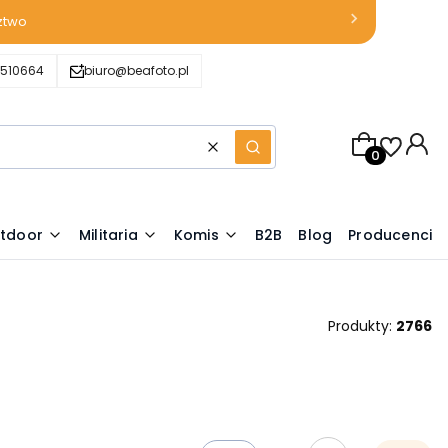
ztwo
510664
biuro@beafoto.pl
Produkty w k
Wyczyść
Szukaj
tdoor
Militaria
Komis
B2B
Blog
Producenci
Produkty:
2766