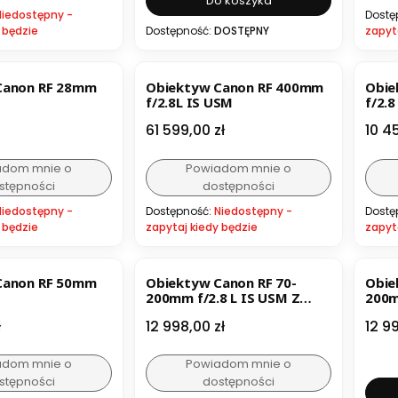
Do koszyka
Niedostępny -
Dostę
 będzie
Dostępność:
DOSTĘPNY
zapyt
Canon RF 28mm
Obiektyw Canon RF 400mm
Obie
f/2.8L IS USM
f/2.8
Cena
Cen
61 599,00 zł
10 4
adom mnie o
Powiadom mnie o
stępności
dostępności
Niedostępny -
Dostępność:
Niedostępny -
Dostę
 będzie
zapytaj kiedy będzie
zapyt
B
Canon RF 50mm
Obiektyw Canon RF 70-
Obie
200mm f/2.8 L IS USM Z
200m
Biały
czar
Cena
Cen
ł
12 998,00 zł
12 9
adom mnie o
Powiadom mnie o
stępności
dostępności