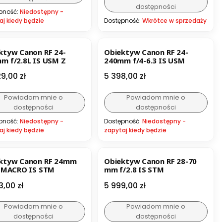
dostępności
pność:
Niedostępny -
aj kiedy będzie
Dostępność:
Wkrótce w sprzedaży
ktyw Canon RF 24-
Obiektyw Canon RF 24-
m f/2.8L IS USM Z
240mm f/4-6.3 IS USM
a
Cena
29,00 zł
5 398,00 zł
Powiadom mnie o
Powiadom mnie o
dostępności
dostępności
pność:
Niedostępny -
Dostępność:
Niedostępny -
aj kiedy będzie
zapytaj kiedy będzie
ktyw Canon RF 24mm
Obiektyw Canon RF 28-70
8 MACRO IS STM
mm f/2.8 IS STM
a
Cena
3,00 zł
5 999,00 zł
Powiadom mnie o
Powiadom mnie o
dostępności
dostępności