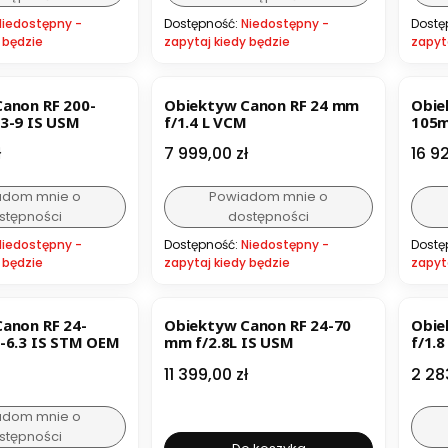
Niedostępny -
Dostępność:
Niedostępny -
Dostę
 będzie
zapytaj kiedy będzie
zapyt
anon RF 200-
Obiektyw Canon RF 24 mm
Obie
3-9 IS USM
f/1.4 L VCM
105m
Cena
Cen
ł
7 999,00 zł
16 9
adom mnie o
Powiadom mnie o
stępności
dostępności
Niedostępny -
Dostępność:
Niedostępny -
Dostę
 będzie
zapytaj kiedy będzie
zapyt
ER
anon RF 24-
Obiektyw Canon RF 24-70
Obie
-6.3 IS STM OEM
mm f/2.8L IS USM
f/1.
Cena
Cen
11 399,00 zł
2 28
adom mnie o
stępności