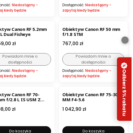
pność:
Niedostępny -
Dostępność:
Niedostępny -
aj kiedy będzie
zapytaj kiedy będzie
ktyw Canon RF 5.2mm
Obiektyw Canon RF 50 mm
 L Dual Fisheye
f/1.8 STM
a
Cena
59,00 zł
767,00 zł
Powiadom mnie o
Powiadom mnie o
dostępności
dostępności
pność:
Niedostępny -
Dostępność:
Niedostępny -
Odbierz 5% rabatu
aj kiedy będzie
zapytaj kiedy będzie
ESTSELLER
BESTSELLER
ktyw Canon RF 70-
Obiektyw Canon RF 75-300
m f/2.8 L IS USM Z
MM F4-5.6
ny
a
Cena
98,00 zł
1 042,90 zł
Do koszyka
Do koszyka