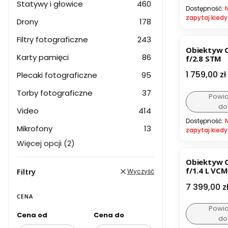
Statywy i głowice
460
Dostępność:
zapytaj kiedy
Drony
178
Filtry fotograficzne
243
Obiektyw 
Karty pamięci
86
f/2.8 STM
Cena
1 759,00 zł
Plecaki fotograficzne
95
Torby fotograficzne
37
Powi
do
Video
414
Dostępność:
Mikrofony
13
zapytaj kiedy
Więcej opcji (2)
Obiektyw 
f/1.4 L VCM
Filtry
Wyczyść
Cena
7 399,00 z
CENA
Powi
Cena od
Cena do
do