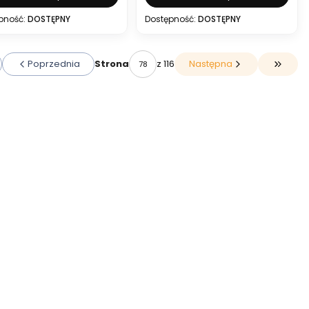
pność:
DOSTĘPNY
Dostępność:
DOSTĘPNY
Poprzednia
z 116
Następna
Strona
 do pierwszej strony z produktami
Przejdź