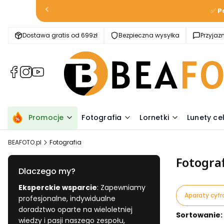
✅
P
Dostawa gratis od 699zł
Bezpieczna wysyłka
Przyja
(Otwiera
(Otwiera
(Otwiera
się
się
się
w
w
w
nowej
nowej
nowej
karcie)
karcie)
karcie)
Promocje
Fotografia
Lornetki
Lunety ce
BEAFOTO.pl
Fotografia
Fotogra
Dlaczego my?
Eksperckie wsparcie
: Zapewniamy
Aparaty cyf
profesjonalne, indywidualne
doradztwo oparte na wieloletniej
Lista pr
Sortowanie:
wiedzy i pasji naszego zespołu,