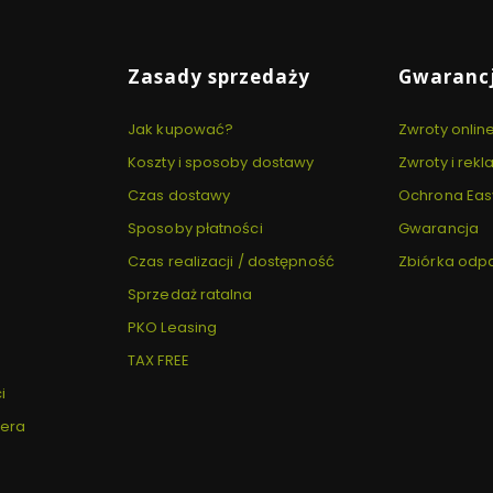
Zasady sprzedaży
Gwarancj
Jak kupować?
Zwroty onlin
Koszty i sposoby dostawy
Zwroty i rek
Czas dostawy
Ochrona Eas
Sposoby płatności
Gwarancja
Czas realizacji / dostępność
Zbiórka od
Sprzedaż ratalna
PKO Leasing
TAX FREE
i
tera