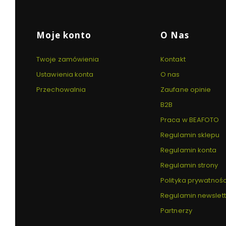
karcie)
karcie)
karcie)
Linki w stopce
Moje konto
O Nas
Twoje zamówienia
Kontakt
Ustawienia konta
O nas
Przechowalnia
Zaufane opinie
B2B
Praca w BEAFOTO
Regulamin sklepu
Regulamin konta
Regulamin strony
Polityka prywatnośc
Regulamin newslet
Partnerzy