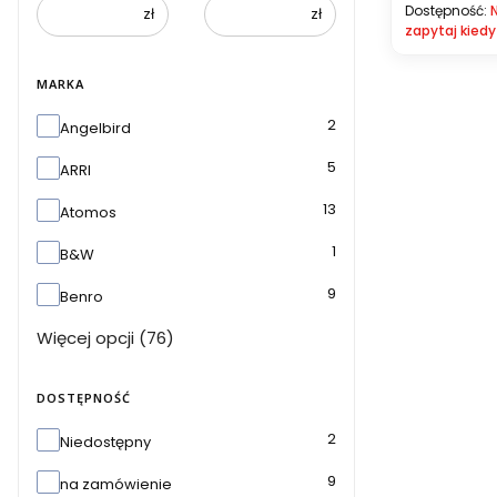
Dostępność:
zł
zł
zapytaj kiedy
MARKA
Marka
2
Angelbird
5
ARRI
13
Atomos
1
B&W
9
Benro
Więcej opcji (76)
DOSTĘPNOŚĆ
Dostępność
2
Niedostępny
9
na zamówienie