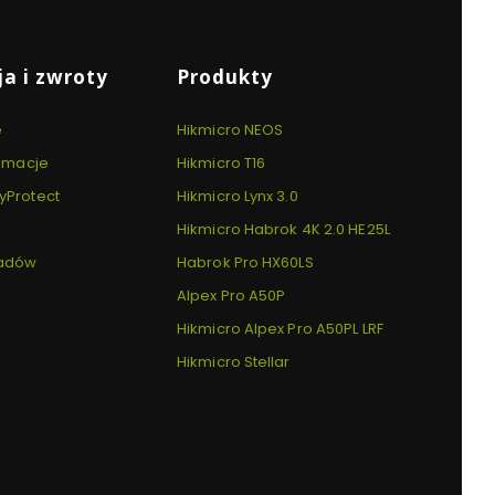
punkty odbioru
a i zwroty
Produkty
e
Hikmicro NEOS
lamacje
Hikmicro T16
yProtect
Hikmicro Lynx 3.0
Hikmicro Habrok 4K 2.0 HE25L
padów
Habrok Pro HX60LS
Alpex Pro A50P
Hikmicro Alpex Pro A50PL LRF
Hikmicro Stellar