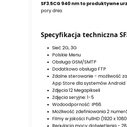
SF3.5CG 940 nm to produktywne ur
pory dnia.
Specyfikacja techniczna SF
Sieć 2G, 3G
Polskie Menu
Obsługa GSM/SMTP
Dodatkowo obsługa FTP
Zdalne sterowanie - możliwość za
App Store dla systemów Android 
Zdjęcia 12 Megapikseli
Zdjęcia seryjne: 1-5
Wodoodporność: IP66
Możliwość zdefiniowania 2 numer
Filmy w jakości FullHD (1920 x 108
Regulacja mocy doświetlenia - 28