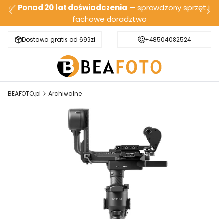
✅
Ponad 20 lat doświadczenia
— sprawdzony sprzęt i
fachowe doradztwo
Dostawa gratis od 699zł
Bezpieczna wysyłka
+48504082524
BEAFOTO.pl
Archiwalne