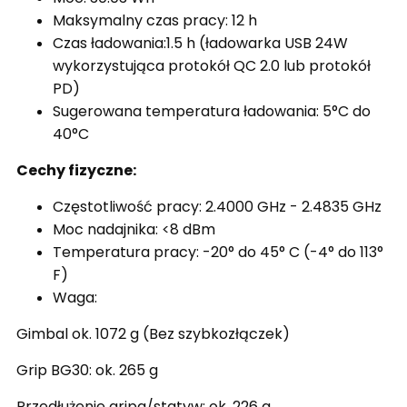
Maksymalny czas pracy: 12 h
Czas ładowania:1.5 h (ładowarka USB 24W
wykorzystująca protokół QC 2.0 lub protokół
PD)
Sugerowana temperatura ładowania: 5°C do
40°C
Cechy fizyczne:
Częstotliwość pracy: 2.4000 GHz - 2.4835 GHz
Moc nadajnika: <8 dBm
Temperatura pracy: -20° do 45° C (-4° do 113°
F)
Waga:
Gimbal ok. 1072 g (Bez szybkozłączek)
Grip BG30: ok. 265 g
Przedłużenie gripa/statyw: ok. 226 g