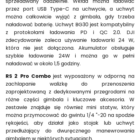
sprzedawany oddzielnie. Wkład można ładować
przez port USB Type-C na uchwycie, a uchwyt
można całkowicie wyjąć z gimbala, gdy trzeba
naładować baterię. Uchwyt BG30 jest kompatybilny
z protokołami ładowania PD i QC 2.0. DJI
zdecydowanie zaleca używanie ładowarki 24 W,
która nie jest dołączona. Akumulator obsługuje
szybkie ładowanie 24W i można go w pełni
naładować w około 1,5 godziny.
RS 2
Pro Combo
jest wyposażony w odporną na
zachlapanie walizkę do przenoszenia
zaprojektowaną z dedykowanymi przegrodami na
różne części gimbala i kluczowe akcesoria. W
zestawie znajduje się również mini statyw, który
można przymocować do gwintu 1/4 "-20 na spodzie
rękojeści, aby działał jako stojak lub uchwyt
przedłużający do dwuręcznego manewrowania
gimbalem w niektórych sytuacjach.