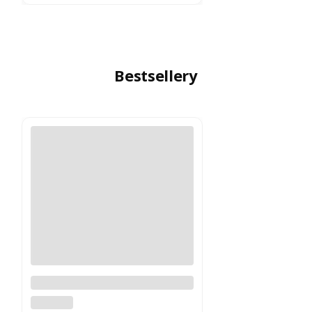
Bestsellery
Logitech MX Master 4
Grafitowy PROMOCJA
LOGITECH