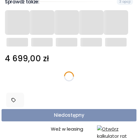
Sprawdź także:
3 opcji
Cena
4 699,00 zł
Wybierz wariant produktu:
Poszczególne warianty mogą różnić się ceną
Niedostępny
Weź w leasing