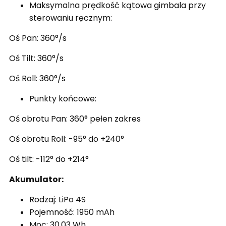
Maksymalna prędkość kątowa gimbala przy
sterowaniu ręcznym:
Oś Pan: 360°/s
Oś Tilt: 360°/s
Oś Roll: 360°/s
Punkty końcowe:
Oś obrotu Pan: 360° pełen zakres
Oś obrotu Roll: -95° do +240°
Oś tilt: -112° do +214°
Akumulator:
Rodzaj: LiPo 4S
Pojemność: 1950 mAh
Moc: 30.03 Wh