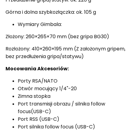
Górna i dolna szybkozłączka: ok. 105 g
Wymiary Gimbala:
Złożony: 260×265×70 mm (bez gripa BG30)
Rozłożony: 410×260×195 mm (Z założonym gripem,
bez przedłużenia gripa/statywu)
Mocowania Akcesoriów:
Porty RSA/NATO
Otwór mocujący 1/4"-20
Zimna stopka
Port transmisji obrazu / silnika follow
focus(USB-C)
Port RSS (USB-C)
Port silnika follow focus (USB-C)