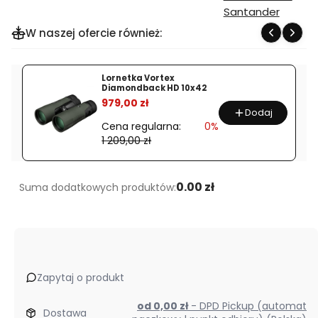
W naszej ofercie również:
Lornetka Vortex
Diamondback HD 10x42
%
979,00 zł
Dodaj
Cena regularna:
0%
1 209,00 zł
0.00 zł
Suma dodatkowych produktów:
Zapytaj o produkt
od 0,00 zł
- DPD Pickup (automat
Dostawa