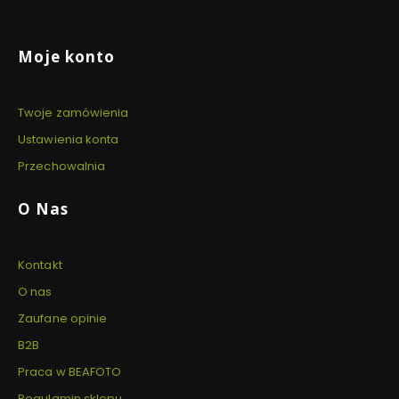
14:00
Linki w stopce
Moje konto
Twoje zamówienia
Ustawienia konta
Przechowalnia
O Nas
Kontakt
O nas
Zaufane opinie
B2B
Praca w BEAFOTO
Regulamin sklepu