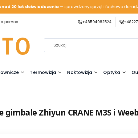
onad 20 lat doświadczenia
— sprawdzony sprzęt i fachowe dorad
zna pomoc
+48504082524
+48227
lownicze
Termowizja
Noktowizja
Optyka
Ou
 gimbale Zhiyun CRANE M3S i Weebi