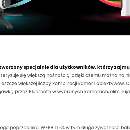
stworzony specjalnie dla użytkowników, którzy zajmuj
akteryzuje się większą nośnością, dzięki czemu można na
jeszcze większej liczby kombinacji kamer i obiektywów.
migawką przez Bluetooth w wybranych kamerach, eliminuj
go poprzednika, WEEBILL-3, w tym długą żywotność bateri