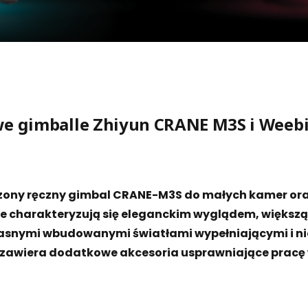
e gimballe Zhiyun CRANE M3S i Weebil
szony ręczny gimbal CRANE-M3S do małych kamer oraz
le charakteryzują się eleganckim wyglądem, większ
ymi wbudowanymi światłami wypełniającymi i nie t
y zawiera dodatkowe akcesoria usprawniające pracę 