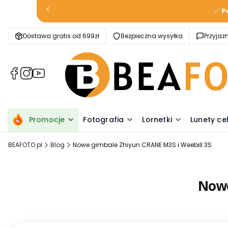
✅
P
Dostawa gratis od 699zł
Bezpieczna wysyłka
Przyja
(Otwiera
(Otwiera
(Otwiera
się
się
się
w
w
w
nowej
nowej
nowej
karcie)
karcie)
karcie)
Promocje
Fotografia
Lornetki
Lunety ce
BEAFOTO.pl
Blog
Nowe gimbale Zhiyun CRANE M3S i Weebill 3S
Nowe