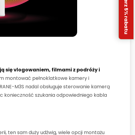
Odbierz 5% rabatu
ą się vlogowaniem, filmami z podróży i
 nim montować pełnoklatkowe kamery i
 CRANE-M3S nadal obsługuje sterowanie kamerą
ąc konieczność szukania odpowiedniego kabla
i, ten sam duży udźwig, wiele opcji montażu