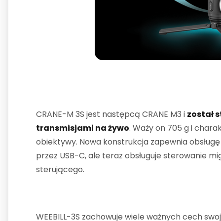
CRANE-M 3S jest następcą CRANE M3 i
został 
transmisjami na żywo
. Waży on 705 g i char
obiektywy. Nowa konstrukcja zapewnia obsługę 
przez USB-C, ale teraz obsługuje sterowanie 
sterującego.
WEEBILL-3S zachowuje wiele ważnych cech swoje