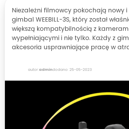
Niezależni filmowcy pokochają nowy 
gimbal WEEBILL-3S, który został właś
większą kompatybilnością z kamera
wypełniającymi i nie tylko. Każdy z g
akcesoria usprawniające pracę w atra
autor:
admin
dodano: 25-05-2023