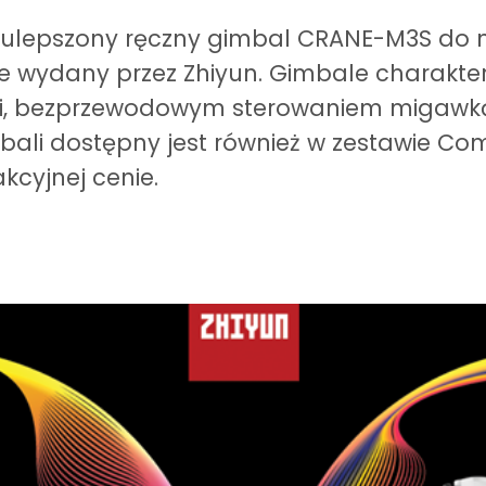
i ulepszony ręczny gimbal CRANE-M3S do 
nie wydany przez Zhiyun. Gimbale charakt
mi, bezprzewodowym sterowaniem migawk
imbali dostępny jest również w zestawie Co
kcyjnej cenie.