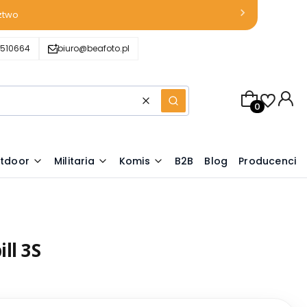
ztwo
510664
biuro@beafoto.pl
Produkty w k
Wyczyść
Szukaj
tdoor
Militaria
Komis
B2B
Blog
Producenci
ll 3S