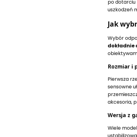
po dotarciu
uszkodzeń m
Jak wybr
Wybór odpow
dokładnie 
obiektywami
Rozmiar i
Pierwsza rze
sensowne uł
przemieszcza
akcesoria, 
Wersja z g
Wiele modeli
ustabilizow