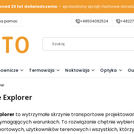
onad 20 lat doświadczenia
— sprawdzony sprzęt i fachowe dorad
zna pomoc
+48504082524
+48227
lownicze
Termowizja
Noktowizja
Optyka
Ou
rer
 Explorer
plorer
to wytrzymałe skrzynie transportowe projektowa
ymagających warunkach. To rozwiązanie chętnie wybieran
portowych, użytkowników terenowych i wszystkich, którz