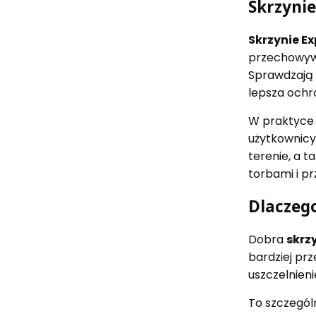
Skrzynie
Skrzynie E
przechowywa
Sprawdzają s
lepsza ochr
W praktyce p
użytkownicy 
terenie, a 
torbami i p
Dlaczeg
Dobra
skrz
bardziej pr
uszczelnien
To szczegól