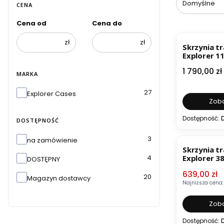
Domyślne
CENA
Cena od
Cena do
zł
zł
Skrzynia t
Explorer 1
Cena
1 790,00 zł
MARKA
Marka
27
Explorer Cases
Zoba
Dostępność:
DOSTĘPNOŚĆ
OKAZJA
Dostępność
3
na zamówienie
Skrzynia t
4
Explorer 3
DOSTĘPNY
Cena pro
639,00 zł
20
Magazyn dostawcy
Najniższa cena:
Zoba
Dostępność: