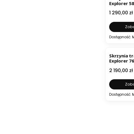
Explorer 5
Cena
1 290,00 zł
Zoba
Dostępność:
Skrzynia t
Explorer 7
Cena
2 190,00 zł
Zoba
Dostępność: