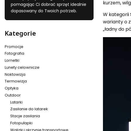
kurzem, wilg
pomagając Ci dobrać sprzęt idealnie
dopasowany do Twoich potrzeb.
W kategorii
warianty o z
„ładny do pó
Kategorie
Promocje
Fotografia
Lornetki
Lunety celownicze
Noktowizja
Termowizja
Optyka
Outdoor
Latarki
Zasilanie do latarek
Stacje zasilania
Fotopułapki
Walizki i skrzynie transportowe