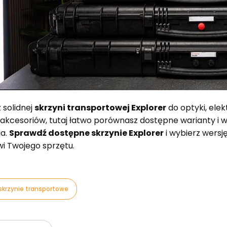
z solidnej
skrzyni transportowej Explorer
do optyki, ele
 akcesoriów, tutaj łatwo porównasz dostępne warianty i
ia.
Sprawdź dostępne skrzynie Explorer
i wybierz wersję
i Twojego sprzętu.
i skrzynie transportowe
oduktów