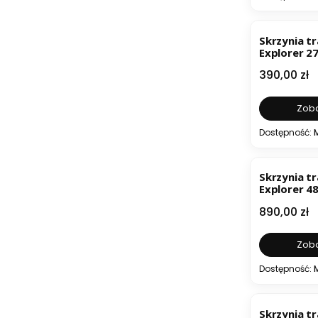
Skrzynia t
Explorer 2
Cena
390,00 zł
Zoba
Dostępność:
BESTSELL
Skrzynia t
Explorer 4
Cena
890,00 zł
Zoba
Dostępność:
Skrzynia t