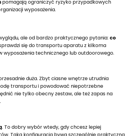
s
pomagają ograniczyć ryzyko przypadkowych
rganizacji wyposażenia.
yglądu, ale od bardzo praktycznego pytania:
co
 sprawdzi się do transportu aparatu z kilkoma
tów wyposażenia technicznego lub outdoorowego.
 przesadnie duża. Zbyt ciasne wnętrze utrudnia
ygodę transportu i powodować niepotrzebne
ędnić nie tylko obecny zestaw, ale też zapas na
.
ą
. To dobry wybór wtedy, gdy chcesz lepiej
tów. Taka konfiguracja bywa szczególnie praktyczna