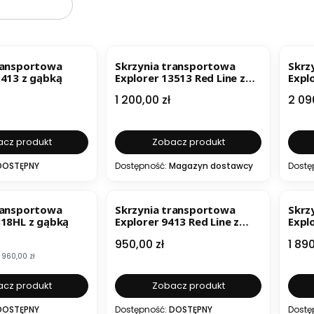
ransportowa
Skrzynia transportowa
Skrz
1413 z gąbką
Explorer 13513 Red Line z
Expl
gąbką
Cena
Cen
1 200,00 zł
2 09
cz produkt
Zobacz produkt
DOSTĘPNY
Dostępność:
Magazyn dostawcy
Dostę
ransportowa
Skrzynia transportowa
Skrz
818HL z gąbką
Explorer 9413 Red Line z
Expl
gąbką
mocyjna
Cena
Cen
950,00 zł
1 890
960,00 zł
cz produkt
Zobacz produkt
DOSTĘPNY
Dostępność:
DOSTĘPNY
Dostę