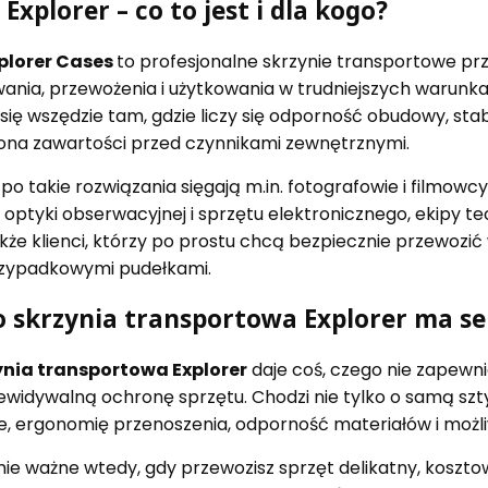
 Explorer – co to jest i dla kogo?
xplorer Cases
to profesjonalne skrzynie transportowe p
nia, przewożenia i użytkowania w trudniejszych warunka
ię wszędzie tam, gdzie liczy się odporność obudowy, stab
ona zawartości przed czynnikami zewnętrznymi.
o takie rozwiązania sięgają m.in. fotografowie i filmowc
optyki obserwacyjnej i sprzętu elektronicznego, ekipy te
także klienci, którzy po prostu chcą bezpiecznie przewoz
rzypadkowymi pudełkami.
o skrzynia transportowa Explorer ma se
ynia transportowa Explorer
daje coś, czego nie zapewni
zewidywalną ochronę sprzętu. Chodzi nie tylko o samą szt
ie, ergonomię przenoszenia, odporność materiałów i moż
nie ważne wtedy, gdy przewozisz sprzęt delikatny, koszto