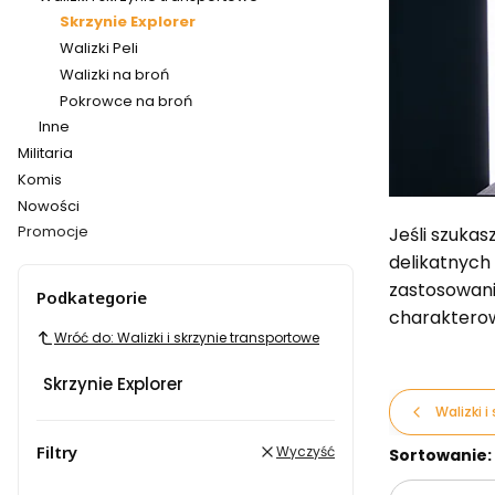
Skrzynie Explorer
Walizki Peli
Walizki na broń
Pokrowce na broń
Inne
Militaria
Komis
Nowości
Promocje
Jeśli szukas
Koniec menu
delikatnych
zastosowan
Podkategorie
charakterow
Wróć do: Walizki i skrzynie transportowe
Skrzynie Explorer
Walizki 
Filtry
Lista pr
Wyczyść
Sortowanie: