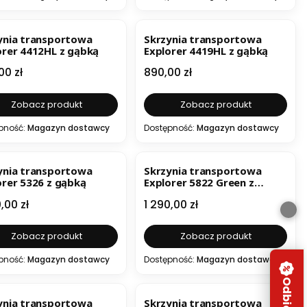
ynia transportowa
Skrzynia transportowa
orer 4412HL z gąbką
Explorer 4419HL z gąbką
a
Cena
00 zł
890,00 zł
Zobacz produkt
Zobacz produkt
pność:
Magazyn dostawcy
Dostępność:
Magazyn dostawcy
ynia transportowa
Skrzynia transportowa
orer 5326 z gąbką
Explorer 5822 Green z
gąbką
a
Cena
,00 zł
1 290,00 zł
Zobacz produkt
Zobacz produkt
pność:
Magazyn dostawcy
Dostępność:
Magazyn dostawcy
ynia transportowa
Skrzynia transportowa