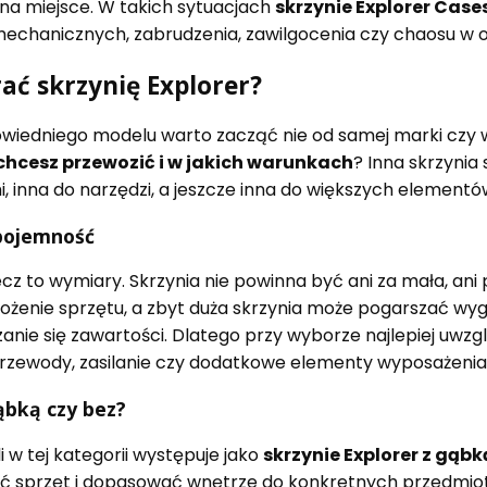
 na miejsce. W takich sytuacjach
skrzynie Explorer Case
echanicznych, zabrudzenia, zawilgocenia czy chaosu w o
ać skrzynię Explorer?
iedniego modelu warto zacząć nie od samej marki czy w
chcesz przewozić i w jakich warunkach
? Inna skrzynia
, inna do narzędzi, a jeszcze inna do większych elemen
 pojemność
cz to wymiary. Skrzynia nie powinna być ani za mała, ani
ożenie sprzętu, a zbyt duża skrzynia może pogarszać w
nie się zawartości. Dlatego przy wyborze najlepiej uwzgl
przewody, zasilanie czy dodatkowe elementy wyposażenia
ąbką czy bez?
 w tej kategorii występuje jako
skrzynie Explorer z gąbk
ać sprzęt i dopasować wnętrze do konkretnych przedmio