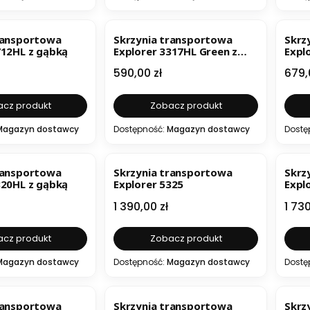
ransportowa
Skrzynia transportowa
Skrz
712HL z gąbką
Explorer 3317HL Green z
Expl
gąbką
Cena
Cen
590,00 zł
679,
cz produkt
Zobacz produkt
Magazyn dostawcy
Dostępność:
Magazyn dostawcy
Dostę
ER
ransportowa
Skrzynia transportowa
Skrz
820HL z gąbką
Explorer 5325
Expl
Cena
Cen
1 390,00 zł
1 730
cz produkt
Zobacz produkt
Magazyn dostawcy
Dostępność:
Magazyn dostawcy
Dostę
ransportowa
Skrzynia transportowa
Skrz