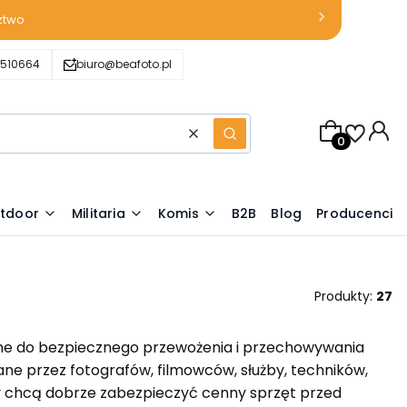
ztwo
510664
biuro@beafoto.pl
Produkty w k
Wyczyść
Szukaj
tdoor
Militaria
Komis
B2B
Blog
Producenci
Produkty:
27
ne do bezpiecznego przewożenia i przechowywania
e przez fotografów, filmowców, służby, techników,
y chcą dobrze zabezpieczyć cenny sprzęt przed