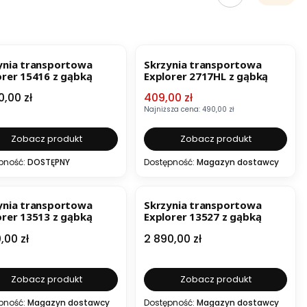
OKAZJA
ynia transportowa
Skrzynia transportowa
orer 15416 z gąbką
Explorer 2717HL z gąbką
a
Cena promocyjna
0,00 zł
409,00 zł
Najniższa cena:
490,00 zł
Zobacz produkt
Zobacz produkt
pność:
DOSTĘPNY
Dostępność:
Magazyn dostawcy
ynia transportowa
Skrzynia transportowa
orer 13513 z gąbką
Explorer 13527 z gąbką
a
Cena
,00 zł
2 890,00 zł
Zobacz produkt
Zobacz produkt
pność:
Magazyn dostawcy
Dostępność:
Magazyn dostawcy