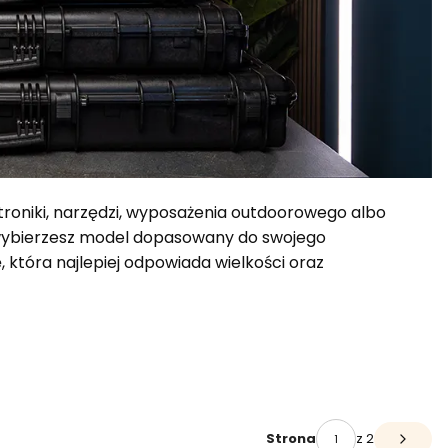
ktroniki, narzędzi, wyposażenia outdoorowego albo
 wybierzesz model dopasowany do swojego
, która najlepiej odpowiada wielkości oraz
z 2
Strona
Następ