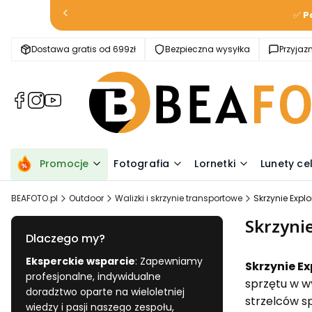
✅
P
Dostawa gratis od 699zł
Bezpieczna wysyłka
Przyja
(Otwiera
(Otwiera
(Otwiera
się
się
się
w
w
w
nowej
nowej
nowej
karcie)
karcie)
karcie)
Promocje
Fotografia
Lornetki
Lunety ce
BEAFOTO.pl
Outdoor
Walizki i skrzynie transportowe
Skrzynie Explo
Skrzynie
Dlaczego my?
Eksperckie wsparcie
: Zapewniamy
Skrzynie Ex
profesjonalne, indywidualne
sprzętu w w
doradztwo oparte na wieloletniej
strzelców s
wiedzy i pasji naszego zespołu,