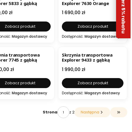
Odbierz 5% rabatu
orer 5833 z gąbką
Explorer 7630 Orange
a
Cena
,00 zł
1 690,00 zł
Zobacz produkt
Zobacz produkt
pność:
Magazyn dostawcy
Dostępność:
Magazyn dostawcy
ynia transportowa
Skrzynia transportowa
orer 7745 z gąbką
Explorer 9433 z gąbką
a
Cena
0,00 zł
1 990,00 zł
Zobacz produkt
Zobacz produkt
pność:
Magazyn dostawcy
Dostępność:
Magazyn dostawcy
z 2
Następna
Strona
Przejdź