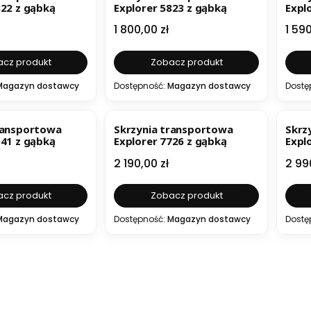
822 z gąbką
Explorer 5823 z gąbką
Expl
Cena
Cen
1 800,00 zł
1 590
cz produkt
Zobacz produkt
Magazyn dostawcy
Dostępność:
Magazyn dostawcy
Dostę
ransportowa
Skrzynia transportowa
Skrz
641 z gąbką
Explorer 7726 z gąbką
Expl
Cena
Cen
2 190,00 zł
2 99
cz produkt
Zobacz produkt
Magazyn dostawcy
Dostępność:
Magazyn dostawcy
Dostę