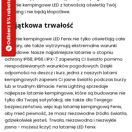
Odbierz 5% rabatu
latarnie kempingowe LED z łatwością oświetlą Twój
kemping i nie będą kłopotliwe.
Wyjątkowa trwałość
Latarnie kempingowe LED Fenix nie tylko oświetlają całe
obszary, ale także wytrzymują ekstremalne warunki
pogodowe. Nasze najjaśniejsze latarnie o stopniu
ochrony IP68, IP66 i IPX-7 zapewnią Ci światło pomimo
niespodziewanych warunków pogodowych. Dzięki
odporności na deszcz i kurz, jedna z naszych latarni
kempingowych zapewni Ci jasne światło podczas burzy
lub w trudnym klimacie. Fenix Lighting sprzedaje
najlepsze latarnie kempingowe, które są budowane nie
tylko dla Twojej satysfakcji, ale także dla Twojego
bezpieczeństwa, więc kup latarnię kempingową Fenix,
aby mieć pewność, że masz niezawodne źródło światła,
gdziekolwiek jesteś. Trwała, niezawodna i niezwykle
jasna - możesz liczyć na latarnię LED Fenix.