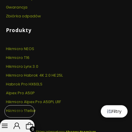
Gwarancja
Zbiórka odpadów
Produkty
Hikmicro NEOS
Hikmicro T16
Hikmicro Lynx 3.0
Hikmicro Habrok 4K 2.0 HE25L
Habrok Pro HX60LS
Alpex Pro A50P
Hikmicro Alpex Pro A50PL LRF
Hikmicro Stellar
Filtry
Domyślne
Produkty w koszyku: 0. Zobacz szczegóły
Sklep internetowy
Shoper Premium