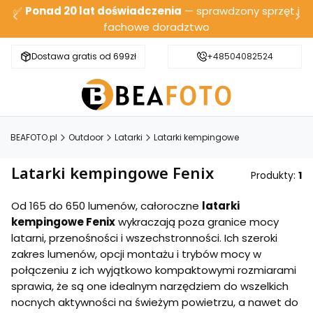
✅
Ponad 20 lat doświadczenia
— sprawdzony sprzęt i
fachowe doradztwo
Dostawa gratis od 699zł
Bezpieczna wysyłka
+48504082524
BEAFOTO.pl
Outdoor
Latarki
Latarki kempingowe
Latarki kempingowe Fenix
Produkty:
1
Od 165 do 650 lumenów, całoroczne
latarki
kempingowe Fenix
wykraczają poza granice mocy
latarni, przenośności i wszechstronności. Ich szeroki
zakres lumenów, opcji montażu i trybów mocy w
połączeniu z ich wyjątkowo kompaktowymi rozmiarami
sprawia, że są one idealnym narzędziem do wszelkich
nocnych aktywności na świeżym powietrzu, a nawet do