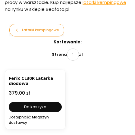
pracy w warsztacie. Kup najlepsze
latarki kempingowe
na rynku w sklepie Beafoto.pl
Latarki kempingowe
Lista produktów
Sortowanie:
z 1
Strona
Fenix CL30R Latarka
diodowa
Cena
379,00 zł
Do koszyka
Dostępność:
Magazyn
dostawcy