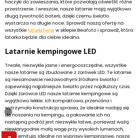
haczyki do zawieszania, które pozwalają oświetlić różne
przestrzenie. I wreszcie, nasze latarnie mają wyjątkowo
długą żywotność baterii, dzięki czemu światło
wystarcza na długie noce. Sprawdź naszą ofertę na
wszystkie
latarki Fenix
w sklepie Beafoto i sprawdź, która
latarka będzie dla ciebie idealna.
Latarnie kempingowe LED
Trwałe, niezwykle jasne i energooszczędne, wszystkie
nasze latarnie są zbudowane z żarówek LED. Te latarnie
są niesamowicie niezawodnymi źródłami światła i
zapewniają najjaśniejsze światło przez najdłuższy czas.
Dzięki żarówce LED nasze latarnie kempingowe są
wyjątkowo lekkie. Ich kompaktowa, przenośna i
wytrzymała konstrukcja sprawia, że idealnie nadają się
do noszenia na kempingu, a pakowanie ich na
następną podróż jest niezwykle łatwe, ponieważ ważą
niewiarygodnie małą wagę przy wysokich lumenach,
które emitują. Idealne na wyprawy kempingowe, nasze